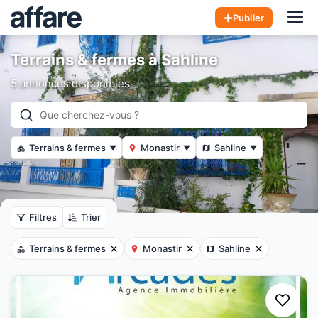
Hom
Publier
Terrains & fermes à Sahline
5 annonces disponibles
Terrains & fermes
Monastir
Sahline
▼
▼
▼
Filtres
Trier
Terrains & fermes
Monastir
Sahline