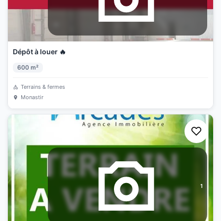
Dépôt à louer 🔥
600
m²
Terrains & fermes
Monastir
1