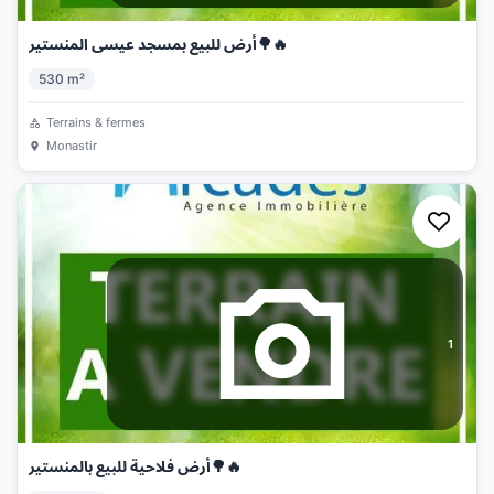
أرض للبيع بمسجد عيسى المنستير🌳🔥
530
m²
Terrains & fermes
Monastir
1
أرض فلاحية للبيع بالمنستير🌳🔥