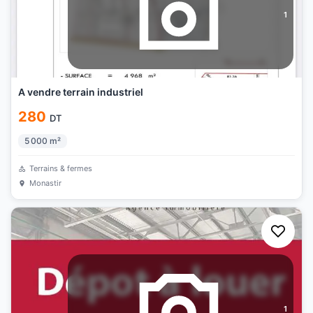
1
A vendre terrain industriel
280
DT
5 000
m²
Terrains & fermes
Monastir
1