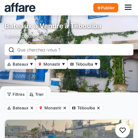
Hom
Publier
Bateaux à Vendre à Téboulba
1 annonce disponible
Bateaux
Monastir
Téboulba
▼
▼
▼
Filtres
Trier
Bateaux
Monastir
Téboulba