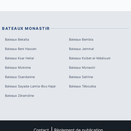
BATEAUX
MONASTIR
Bateaux
Bekalta
Bateaux
Bembla
Bateaux
Beni Hassen
Bateaux
Jemmal
Bateaux
Ksar Hellal
Bateaux
Ksibet el-Médiouni
Bateaux
Moknine
Bateaux
Monastir
Bateaux
Ouerdanine
Bateaux
Sahline
Bateaux
Sayada-Lamta-Bou Hajar
Bateaux
Téboulba
Bateaux
Zéramdine
Contact
Règlement de publication