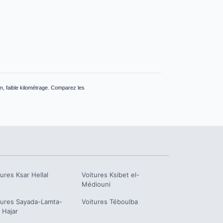
n, faible kilométrage. Comparez les
tures
Ksar Hellal
Voitures
Ksibet el-
Médiouni
tures
Sayada-Lamta-
Voitures
Téboulba
 Hajar