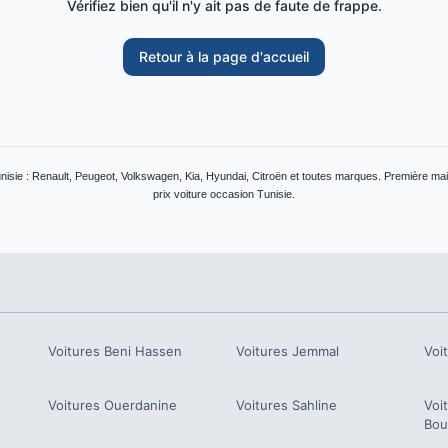
Vérifiez bien qu'il n'y ait pas de faute de frappe.
Retour à la page d'accueil
nisie : Renault, Peugeot, Volkswagen, Kia, Hyundai, Citroën et toutes marques. Première mai
prix voiture occasion Tunisie.
Voitures
Beni Hassen
Voitures
Jemmal
Voi
Voitures
Ouerdanine
Voitures
Sahline
Voi
Bou