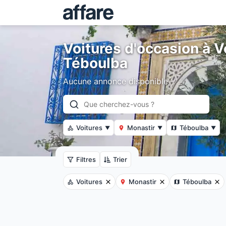
Voitures d'occasion à V
Téboulba
Aucune annonce disponible
Voitures
Monastir
Téboulba
▼
▼
▼
Filtres
Trier
Voitures
Monastir
Téboulba