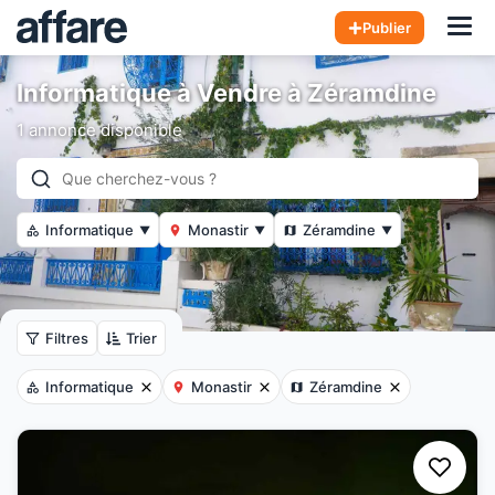
Hom
Publier
Informatique à Vendre à Zéramdine
1 annonce disponible
Informatique
Monastir
Zéramdine
▼
▼
▼
Filtres
Trier
Informatique
Monastir
Zéramdine