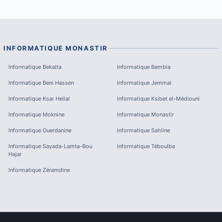
INFORMATIQUE
MONASTIR
Informatique
Bekalta
Informatique
Bembla
Informatique
Beni Hassen
Informatique
Jemmal
Informatique
Ksar Hellal
Informatique
Ksibet el-Médiouni
Informatique
Moknine
Informatique
Monastir
Informatique
Ouerdanine
Informatique
Sahline
Informatique
Sayada-Lamta-Bou
Informatique
Téboulba
Hajar
Informatique
Zéramdine