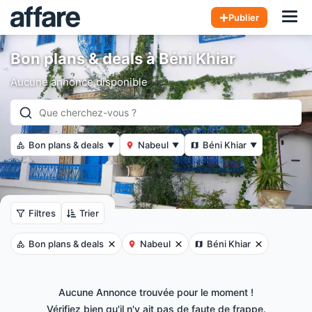
Hom
Publier
Bon plans & deals à Béni Khiar
Aucune annonce disponible
Bon plans & deals
Nabeul
Béni Khiar
▼
▼
▼
Filtres
Trier
Bon plans & deals
Nabeul
Béni Khiar
Aucune Annonce trouvée pour le moment !
Vérifiez bien qu'il n'y ait pas de faute de frappe.