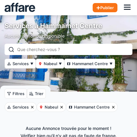
Hom
Publier
Services à Hammamet Centre
Aucune annonce disponible
Services
Nabeul
Hammamet Centre
▼
▼
▼
Filtres
Trier
Services
Nabeul
Hammamet Centre
Aucune Annonce trouvée pour le moment !
Vérifiez bien qu'il n'y ait pas de faute de frappe.