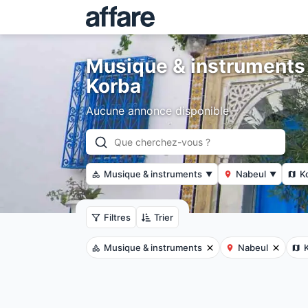
Musique & instruments 
Korba
Aucune annonce disponible
Musique & instruments
Nabeul
K
▼
▼
Filtres
Trier
Musique & instruments
Nabeul