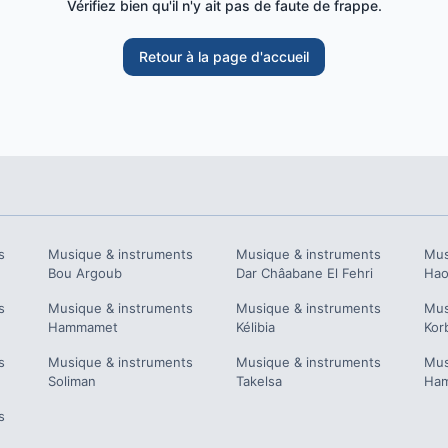
Vérifiez bien qu'il n'y ait pas de faute de frappe.
Retour à la page d'accueil
s
Musique & instruments
Musique & instruments
Mus
Bou Argoub
Dar Châabane El Fehri
Hao
s
Musique & instruments
Musique & instruments
Mus
Hammamet
Kélibia
Kor
s
Musique & instruments
Musique & instruments
Mus
Soliman
Takelsa
Ham
s