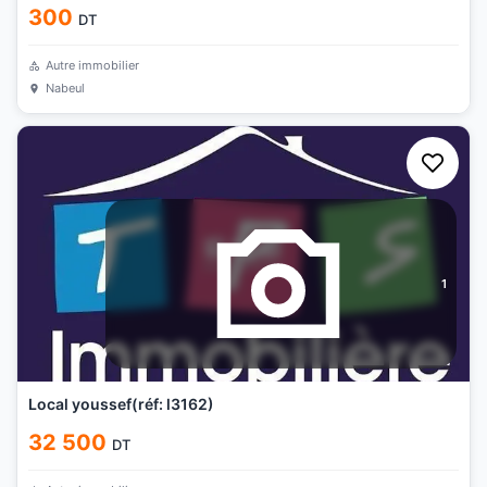
300
DT
Autre immobilier
Nabeul
1
Local youssef(réf: l3162)
32 500
DT