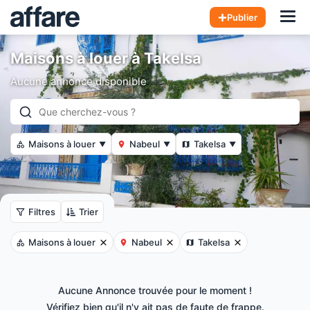
Hom
Publier
Maisons à louer à Takelsa
Aucune annonce disponible
Maisons à louer
Nabeul
Takelsa
▼
▼
▼
Filtres
Trier
Maisons à louer
Nabeul
Takelsa
Aucune Annonce trouvée pour le moment !
Vérifiez bien qu'il n'y ait pas de faute de frappe.