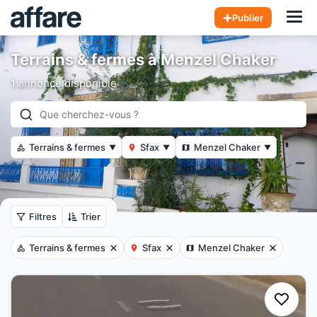
Hom
Publier
Terrains & fermes à Menzel Chaker
1 annonce disponible
Terrains & fermes
Sfax
Menzel Chaker
▼
▼
▼
Filtres
Trier
Terrains & fermes
Sfax
Menzel Chaker