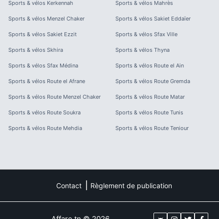
Sports & vélos
Kerkennah
Sports & vélos
Mahrès
Sports & vélos
Menzel Chaker
Sports & vélos
Sakiet Eddaïer
Sports & vélos
Sakiet Ezzit
Sports & vélos
Sfax Ville
Sports & vélos
Skhira
Sports & vélos
Thyna
Sports & vélos
Sfax Médina
Sports & vélos
Route el Ain
Sports & vélos
Route el Afrane
Sports & vélos
Route Gremda
Sports & vélos
Route Menzel Chaker
Sports & vélos
Route Matar
Sports & vélos
Route Soukra
Sports & vélos
Route Tunis
Sports & vélos
Route Mehdia
Sports & vélos
Route Teniour
Contact
Règlement de publication
Affare.tn
©
2026