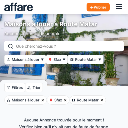
Hom
Publier
Maisons à louer à Route Matar
Aucune annonce disponible
Maisons à louer
Sfax
Route Matar
▼
▼
▼
Filtres
Trier
Maisons à louer
Sfax
Route Matar
Aucune Annonce trouvée pour le moment !
Vérifiez bien qu'il n'y ait pas de faute de frappe.