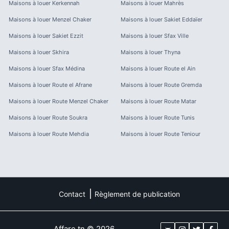
Maisons à louer
Kerkennah
Maisons à louer
Mahrès
Maisons à louer
Menzel Chaker
Maisons à louer
Sakiet Eddaïer
Maisons à louer
Sakiet Ezzit
Maisons à louer
Sfax Ville
Maisons à louer
Skhira
Maisons à louer
Thyna
Maisons à louer
Sfax Médina
Maisons à louer
Route el Ain
Maisons à louer
Route el Afrane
Maisons à louer
Route Gremda
Maisons à louer
Route Menzel Chaker
Maisons à louer
Route Matar
Maisons à louer
Route Soukra
Maisons à louer
Route Tunis
Maisons à louer
Route Mehdia
Maisons à louer
Route Teniour
Contact
Règlement de publication
Affare.tn
©
2026