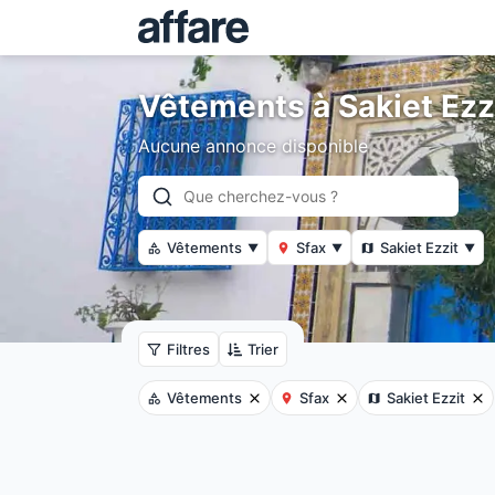
Vêtements à Sakiet Ezz
Aucune annonce disponible
Vêtements
Sfax
Sakiet Ezzit
▼
▼
▼
Filtres
Trier
Vêtements
Sfax
Sakiet Ezzit