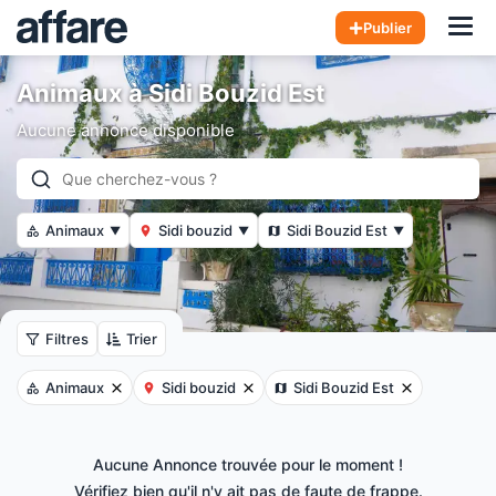
Hom
Publier
Animaux à Sidi Bouzid Est
Aucune annonce disponible
Animaux
Sidi bouzid
Sidi Bouzid Est
▼
▼
▼
Filtres
Trier
Animaux
Sidi bouzid
Sidi Bouzid Est
Aucune Annonce trouvée pour le moment !
Vérifiez bien qu'il n'y ait pas de faute de frappe.