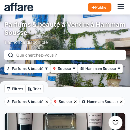
Hom
Publier
Parfums & beauté à Vendre à Hammam
Sousse
1 annonce disponible
Parfums & beauté
Sousse
Hammam Sousse
▼
▼
▼
Filtres
Trier
Parfums & beauté
Sousse
Hammam Sousse