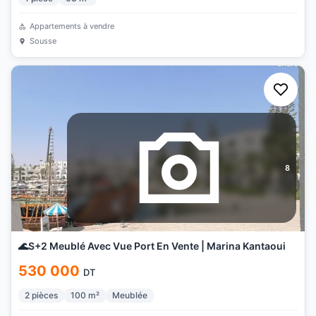
Appartements à vendre
Sousse
8
🌊S+2 Meublé Avec Vue Port En Vente | Marina Kantaoui
530 000
DT
2
pièces
100
m²
Meublée