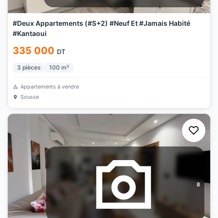
#Deux Appartements (#S+2) #Neuf Et #Jamais Habité
#Kantaoui
335 000
DT
3
pièces
100
m²
Appartements à vendre
Sousse
8