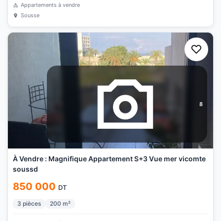
Appartements à vendre
Sousse
8
À Vendre : Magnifique Appartement S+3 Vue mer vicomte
soussd
850 000
DT
3
pièces
200
m²