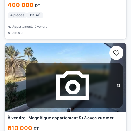
400 000
DT
4
pièces
115
m²
Appartements à vendre
Sousse
13
À vendre : Magnifique appartement S+3 avec vue mer
610 000
DT