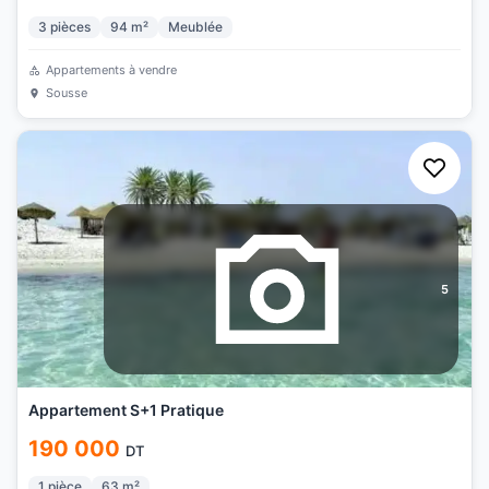
3
pièces
94
m²
Meublée
Appartements à vendre
Sousse
5
Appartement S+1 Pratique
190 000
DT
1
pièce
63
m²