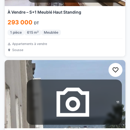
À Vendre – S+1 Meublé Haut Standing
293 000
DT
1
pièce
615
m²
Meublée
Appartements à vendre
Sousse
11