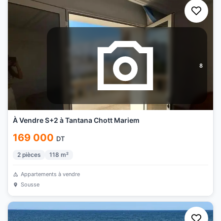
8
À Vendre S+2 à Tantana Chott Mariem
169 000
DT
2
pièces
118
m²
Appartements à vendre
Sousse