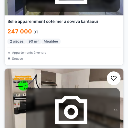
Belle apparemment coté mer à soviva kantaoui
247 000
DT
2
pièces
90
m²
Meublée
Appartements à vendre
Sousse
15