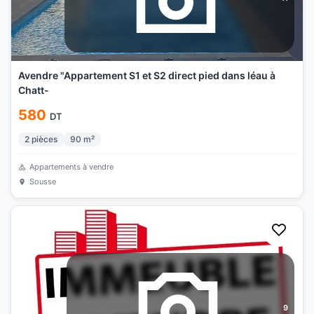
Avendre "Appartement S1 et S2 direct pied dans léau à
Chatt-
580
DT
2
pièces
90
m²
Appartements à vendre
Sousse
9