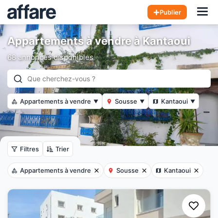
Hom
Publier
Appartements à vendre à Kantaoui
68 annonces disponibles
Appartements à vendre
Sousse
Kantaoui
▼
▼
▼
Filtres
Trier
Appartements à vendre
Sousse
Kantaoui