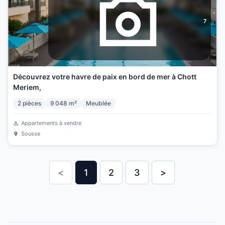
7
Découvrez votre havre de paix en bord de mer à Chott
Meriem,
2
pièces
9 048
m²
Meublée
Appartements à vendre
Sousse
<
1
2
3
>