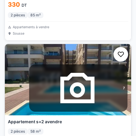
330
DT
2
pièces
85
m²
Appartements à vendre
Sousse
7
Appartement s+2 avendre
2
pièces
58
m²