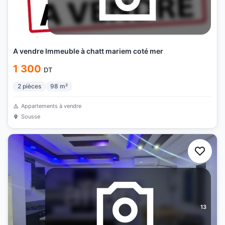
A vendre Immeuble à chatt mariem coté mer
1 300
DT
2
pièces
98
m²
Appartements à vendre
Sousse
13