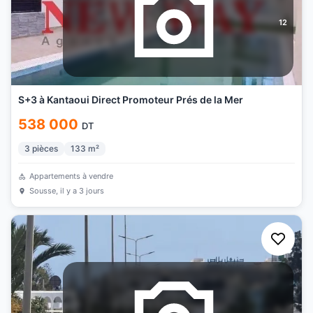
12
S+3 à Kantaoui Direct Promoteur Prés de la Mer
538 000
DT
3
pièces
133
m²
Appartements à vendre
Sousse
, il y a 3 jours