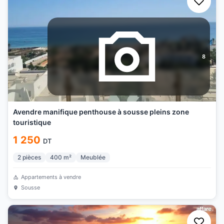
8
Avendre manifique penthouse à sousse pleins zone
touristique
1 250
DT
2
pièces
400
m²
Meublée
Appartements à vendre
Sousse