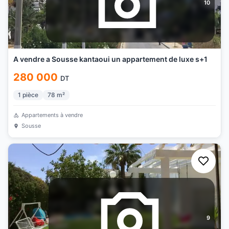
10
A vendre a Sousse kantaoui un appartement de luxe s+1
280 000
DT
1
pièce
78
m²
Appartements à vendre
Sousse
9