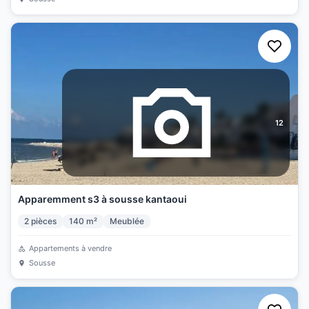
12
Apparemment s3 à sousse kantaoui
2
pièces
140
m²
Meublée
Appartements à vendre
Sousse