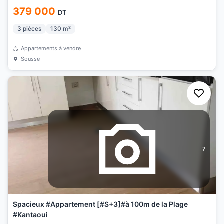
379 000
DT
3
pièces
130
m²
Appartements à vendre
Sousse
7
Spacieux #Appartement [#S+3]#à 100m de la Plage
#Kantaoui