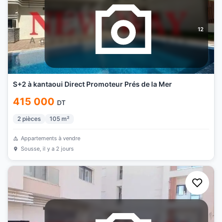
12
S+2 à kantaoui Direct Promoteur Prés de la Mer
415 000
DT
2
pièces
105
m²
Appartements à vendre
Sousse
, il y a 2 jours