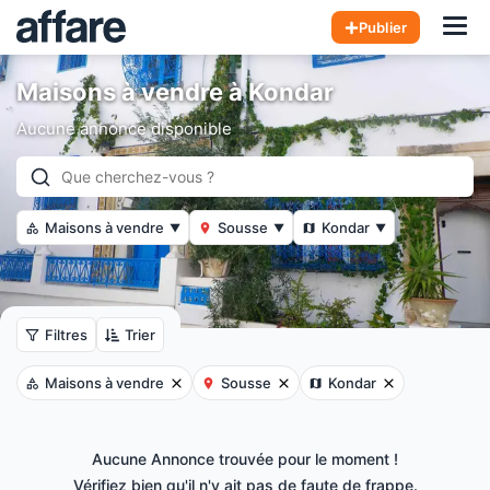
Hom
Publier
Maisons à vendre à Kondar
Aucune annonce disponible
Maisons à vendre
Sousse
Kondar
▼
▼
▼
Filtres
Trier
Maisons à vendre
Sousse
Kondar
Aucune Annonce trouvée pour le moment !
Vérifiez bien qu'il n'y ait pas de faute de frappe.