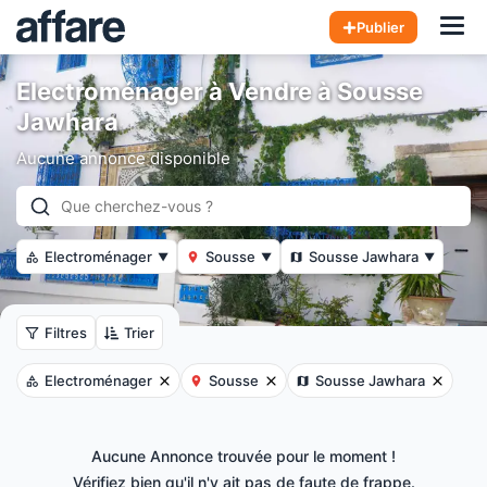
Hom
Publier
Electroménager à Vendre à Sousse
Jawhara
Aucune annonce disponible
Electroménager
Sousse
Sousse Jawhara
▼
▼
▼
Filtres
Trier
Electroménager
Sousse
Sousse Jawhara
Aucune Annonce trouvée pour le moment !
Vérifiez bien qu'il n'y ait pas de faute de frappe.