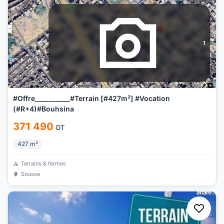
1
#Offre__________#Terrain [#427m²] #Vocation
(#R+4)#Bouhsina
371 490
DT
427
m²
Terrains & fermes
Sousse