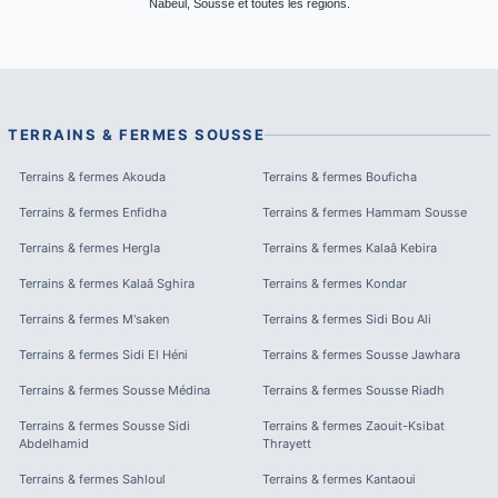
Nabeul, Sousse et toutes les régions.
TERRAINS & FERMES
SOUSSE
Terrains & fermes
Akouda
Terrains & fermes
Bouficha
Terrains & fermes
Enfidha
Terrains & fermes
Hammam Sousse
Terrains & fermes
Hergla
Terrains & fermes
Kalaâ Kebira
Terrains & fermes
Kalaâ Sghira
Terrains & fermes
Kondar
Terrains & fermes
M'saken
Terrains & fermes
Sidi Bou Ali
Terrains & fermes
Sidi El Héni
Terrains & fermes
Sousse Jawhara
Terrains & fermes
Sousse Médina
Terrains & fermes
Sousse Riadh
Terrains & fermes
Sousse Sidi
Terrains & fermes
Zaouit-Ksibat
Abdelhamid
Thrayett
Terrains & fermes
Sahloul
Terrains & fermes
Kantaoui