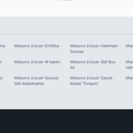
cha
Maisons à louer
Enfidha
Maisons à louer
Hammam
Mai
Sousse
r
Maisons à louer
M'saken
Maisons à louer
Sidi Bou
Mai
Ali
Hén
se
Maisons à louer
Sousse
Maisons à louer
Zaouit-
Mai
Sidi Abdelhamid
Ksibat Thrayett