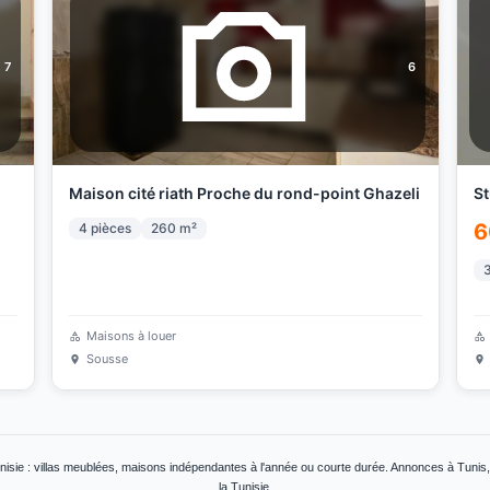
7
6
Maison cité riath Proche du rond-point Ghazeli
St
6
4
pièces
260
m²
Maisons à louer
Sousse
unisie : villas meublées, maisons indépendantes à l'année ou courte durée. Annonces à Tunis
la Tunisie.