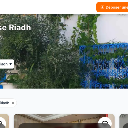
Déposer un
se Riadh
iadh
▼
Riadh