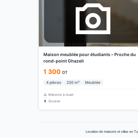
Maison meublée pour étudiants – Proche du
rond-point Ghazeli
1 300
DT
4
pièces
230
m²
Meublée
Maisons à louer
Sousse
Location de maisons et villas en T