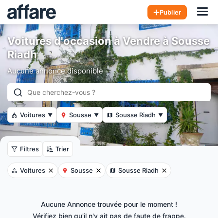
Hom
Publier
Voitures d'occasion à Vendre à Sousse
Riadh
Aucune annonce disponible
Voitures
Sousse
Sousse Riadh
▼
▼
▼
Filtres
Trier
Voitures
Sousse
Sousse Riadh
Aucune Annonce trouvée pour le moment !
Vérifiez bien qu'il n'y ait pas de faute de frappe.