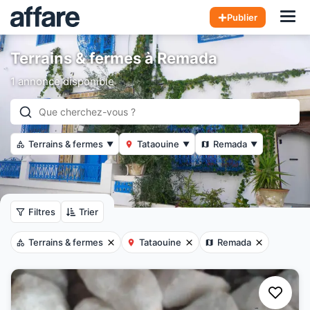
Hom
Publier
Terrains & fermes à Remada
1 annonce disponible
Terrains & fermes
Tataouine
Remada
▼
▼
▼
Filtres
Trier
Terrains & fermes
Tataouine
Remada