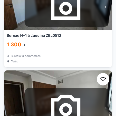
5
Bureau H+1 à L’aouina ZBL0512
1 300
DT
Bureaux & commerces
Tunis
6