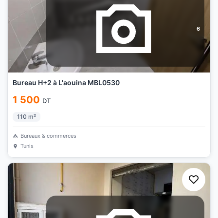
6
Bureau H+2 à L'aouina MBL0530
1 500
DT
110
m²
Bureaux & commerces
Tunis