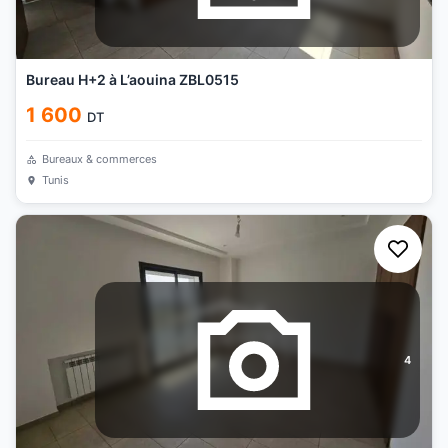
Bureau H+2 à L’aouina ZBL0515
1 600
DT
Bureaux & commerces
Tunis
4