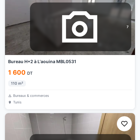
7
Bureau H+2 à L'aouina MBL0531
1 600
DT
110
m²
Bureaux & commerces
Tunis