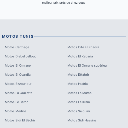
meilleur prix près de chez vous.
MOTOS
TUNIS
Motos
Carthage
Motos
Cité El Khadra
Motos
Djebel Jelloud
Motos
El Kabaria
Motos
El Omrane
Motos
El Omrane supérieur
Motos
El Ouardia
Motos
Ettahrir
Motos
Ezzouhour
Motos
Hraïria
Motos
La Goulette
Motos
La Marsa
Motos
Le Bardo
Motos
Le Kram
Motos
Médina
Motos
Séjoumi
Motos
Sidi El Béchir
Motos
Sidi Hassine