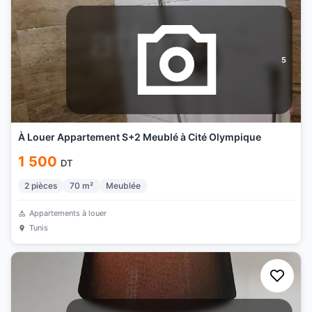
5
À Louer Appartement S+2 Meublé à Cité Olympique
1 500
DT
2
pièces
70
m²
Meublée
Appartements à louer
Tunis