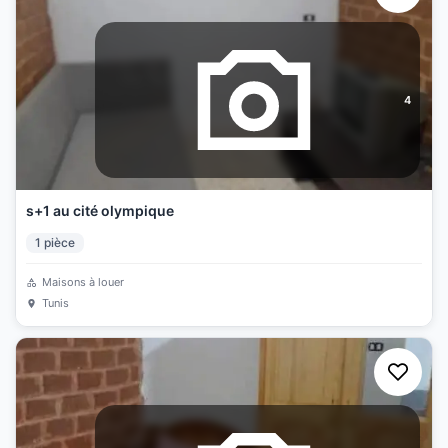
4
s+1 au cité olympique
1
pièce
Maisons à louer
Tunis