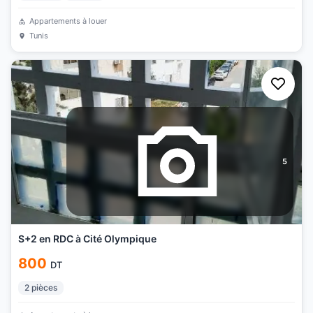
Appartements à louer
Tunis
5
S+2 en RDC à Cité Olympique
800
DT
2
pièces