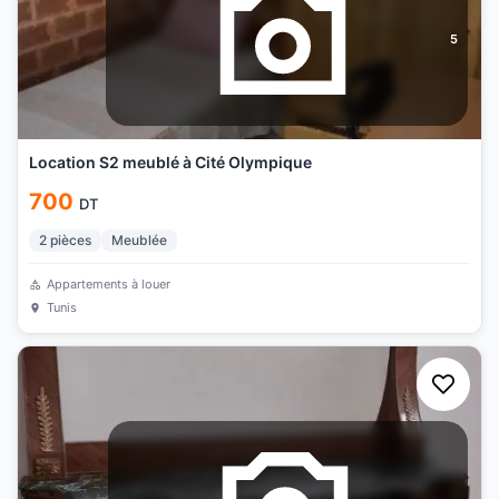
5
Location S2 meublé à Cité Olympique
700
DT
2
pièces
Meublée
Appartements à louer
Tunis