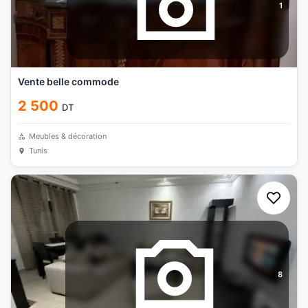
1
Vente belle commode
2 500
DT
Meubles & décoration
Tunis
8