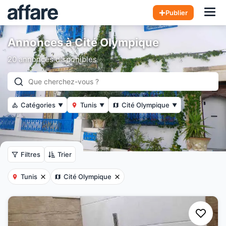
Hom
Publier
Annonces à Cité Olympique
20 annonces disponibles
Catégories
Tunis
Cité Olympique
▼
▼
▼
Filtres
Trier
Tunis
Cité Olympique