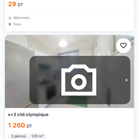
29
DT
Vêtements
Tunis
8
s+3 cité olympique
1 260
DT
3
pièces
120
m²