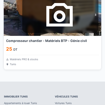
3
Compresseur chantier - Matériels BTP - Génie civil
25
DT
Matériels PRO & stocks
Tunis
IMMOBILIER
TUNIS
VÉHICULES
TUNIS
Appartements à louer
Tunis
Voitures
Tunis