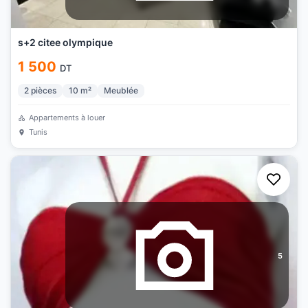
s+2 citee olympique
1 500
DT
2
pièces
10
m²
Meublée
Appartements à louer
Tunis
5