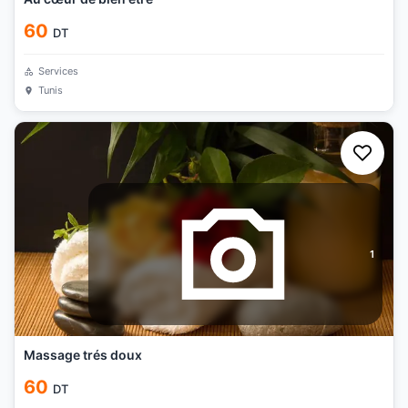
60
DT
Services
Tunis
1
Massage trés doux
60
DT