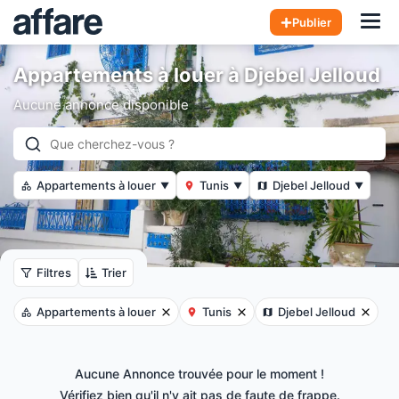
Hom
Publier
Appartements à louer à Djebel Jelloud
Aucune annonce disponible
Appartements à louer
Tunis
Djebel Jelloud
▼
▼
▼
Filtres
Trier
Appartements à louer
Tunis
Djebel Jelloud
Aucune Annonce trouvée pour le moment !
Vérifiez bien qu'il n'y ait pas de faute de frappe.