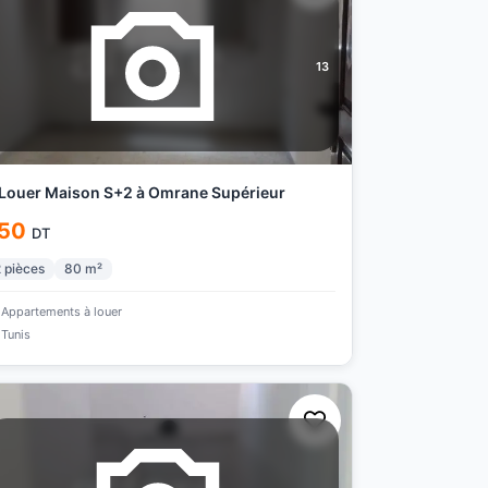
13
Louer Maison S+2 à Omrane Supérieur
50
DT
2
pièces
80
m²
Appartements à louer
Tunis