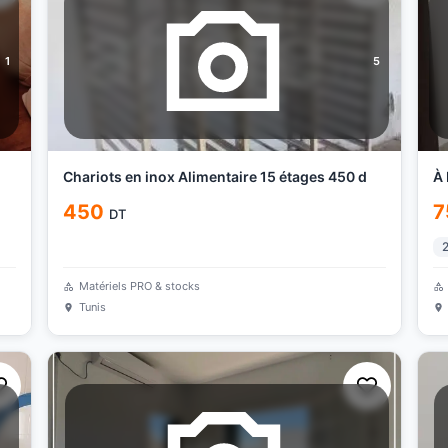
1
5
Chariots en inox Alimentaire 15 étages 450 d
À 
450
7
DT
Matériels PRO & stocks
Tunis