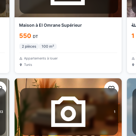
Maison à El Omrane Supérieur
لة
550
1
DT
2
pièces
100
m²
Appartements à louer
Tunis
13
1