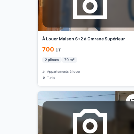
À Louer Maison S+2 à Omrane Supérieur
700
DT
2
pièces
70
m²
Appartements à louer
Tunis