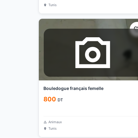
Tunis
Bouledogue français femelle
800
DT
Animaux
Tunis