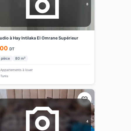
8
udio à Hay Intilaka El Omrane Supérieur
00
DT
pièce
80
m²
Appartements à louer
Tunis
4