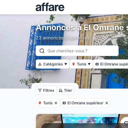
Annonces à El Omrane 
23 annonces disponibles
Catégories
Tunis
El Omrane supé
▼
▼
Filtres
Trier
Tunis
El Omrane supérieur