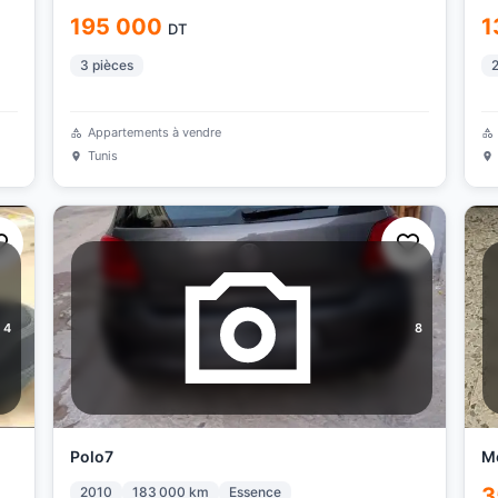
195 000
1
DT
3
pièces
Appartements à vendre
Tunis
4
8
Polo7
M
3
2010
183 000
km
Essence