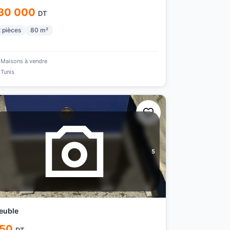
30 000
DT
2
pièces
80
m²
Maisons à vendre
Tunis
5
euble
50