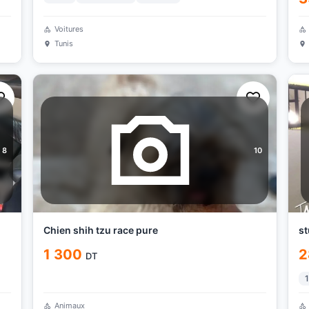
Voitures
Tunis
8
10
Chien shih tzu race pure
st
1 300
2
DT
1
Animaux