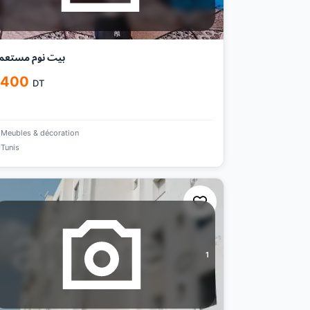
بيت نوم مستعم
 400
DT
Meubles & décoration
Tunis
1