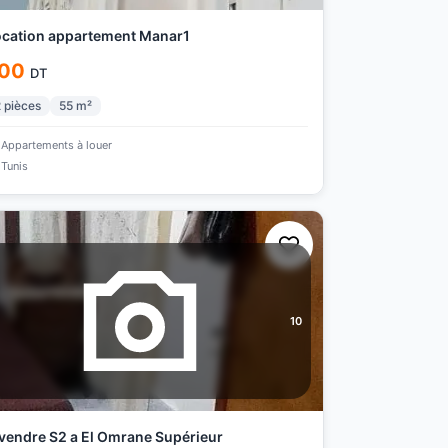
cation appartement Manar1
00
DT
2
pièces
55
m²
Appartements à louer
Tunis
10
vendre S2 a El Omrane Supérieur