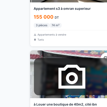
Appartement s3 à omran superieur
155 000
DT
3
pièces
74
m²
Appartements à vendre
Tunis
à Louer une boutique de 40m2, cité ibn