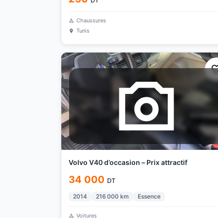
DT
Chaussures
Tunis
Volvo V40 d’occasion – Prix attractif
34 000
DT
2014
216 000
km
Essence
Voitures