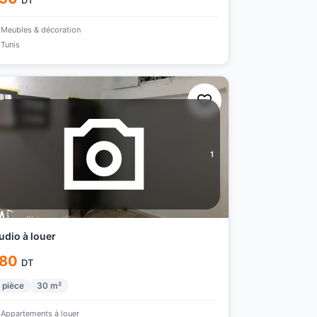
DT
Meubles & décoration
Tunis
1
udio à louer
80
DT
pièce
30
m²
Appartements à louer