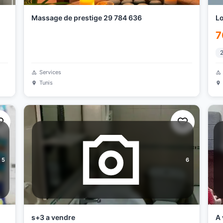
Massage de prestige 29 784 636
Lo
7
Services
Tunis
5
6
s+3 a vendre
A 