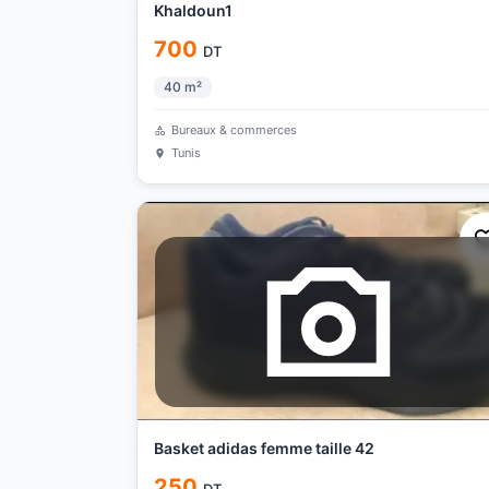
Khaldoun1
700
DT
40
m²
Bureaux & commerces
Tunis
Basket adidas femme taille 42
250