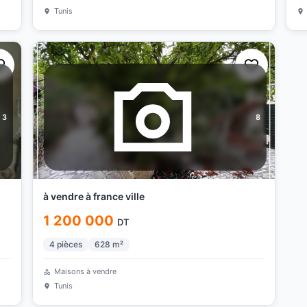
Tunis
3
8
à vendre à france ville
1 200 000
DT
4
pièces
628
m²
Maisons à vendre
Tunis