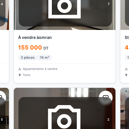
4
7
À vendre àomran
St
155 000
4
DT
3
pièces
74
m²
1
Appartements à vendre
Tunis
5
2