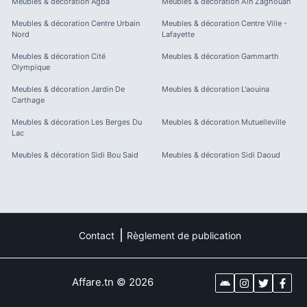
Meubles & décoration
Agba
Meubles & décoration
Aïn Zaghouan
Meubles & décoration
Centre Urbain
Meubles & décoration
Centre Ville -
Nord
Lafayette
Meubles & décoration
Cité
Meubles & décoration
Gammarth
Olympique
Meubles & décoration
Jardin De
Meubles & décoration
L'aouina
Carthage
Meubles & décoration
Les Berges Du
Meubles & décoration
Mutuelleville
Lac
Meubles & décoration
Sidi Bou Said
Meubles & décoration
Sidi Daoud
Contact
Règlement de publication
Affare.tn
©
2026