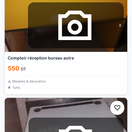
2
Comptoir réception bureau autre
550
DT
Meubles & décoration
Tunis