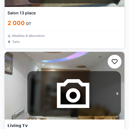
Salon 13 place
2 000
DT
Meubles & décoration
Tunis
6
𝗟𝗶𝘃𝗶𝗻𝗴 𝗧𝘃