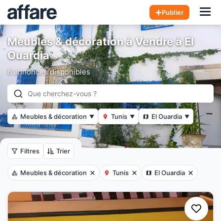
Hom
Publier
Meubles & décoration à Vendre à El
Ouardia
8 annonces disponibles
Meubles & décoration
Tunis
El Ouardia
▼
▼
▼
Filtres
Trier
Meubles & décoration
Tunis
El Ouardia