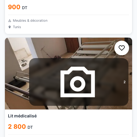
900
DT
Meubles & décoration
Tunis
2
Lit médicalisé
2 800
DT