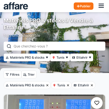
Hom
Publier
Matériels PRO & stocks à Vendre à
Ettahrir
1 annonce disponible
Matériels PRO & stocks
Tunis
Ettahrir
▼
▼
▼
Filtres
Trier
Matériels PRO & stocks
Tunis
Ettahrir