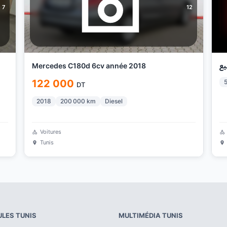
7
12
Mercedes C180d 6cv année 2018
يع
122 000
DT
2018
200 000
km
Diesel
Voitures
Tunis
ULES
TUNIS
MULTIMÉDIA
TUNIS