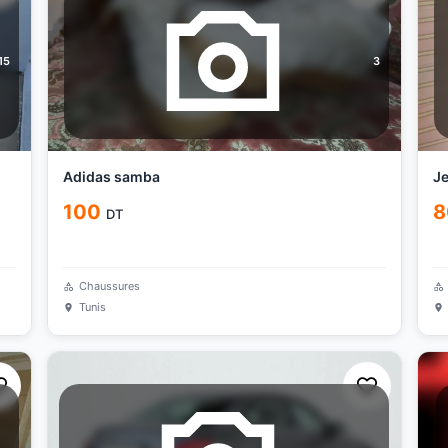
15
3
Adidas samba
Je
100
8
DT
Chaussures
Tunis