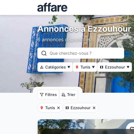
Annonces à Ezzouhour
6 annonces disponibles
Catégories
Tunis
Ezzouhour
▼
▼
▼
Filtres
Trier
Tunis
Ezzouhour