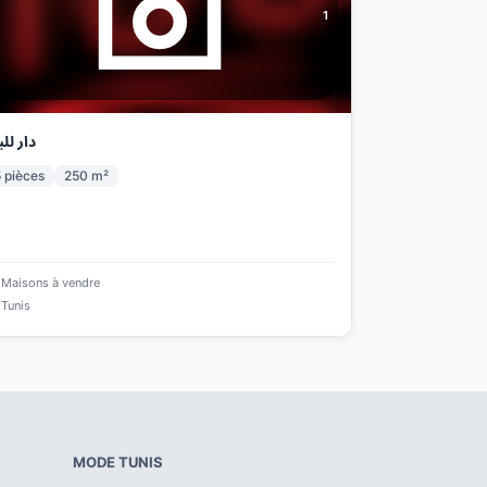
1
دار للب
5
pièces
250
m²
Maisons à vendre
Tunis
MODE
TUNIS