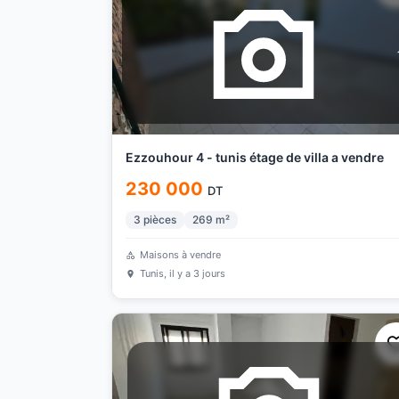
Ezzouhour 4 - tunis étage de villa a vendre
230 000
DT
3
pièces
269
m²
Maisons à vendre
Tunis
, il y a 3 jours