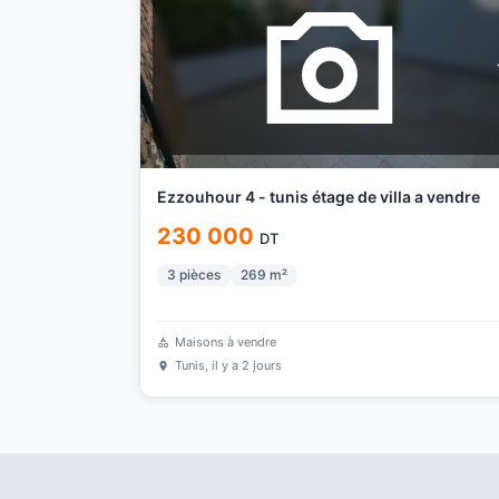
Ezzouhour 4 - tunis étage de villa a vendre
230 000
DT
3
pièces
269
m²
Maisons à vendre
Tunis
, il y a 2 jours