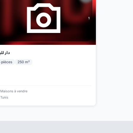
1
دار للب
5
pièces
250
m²
Maisons à vendre
Tunis