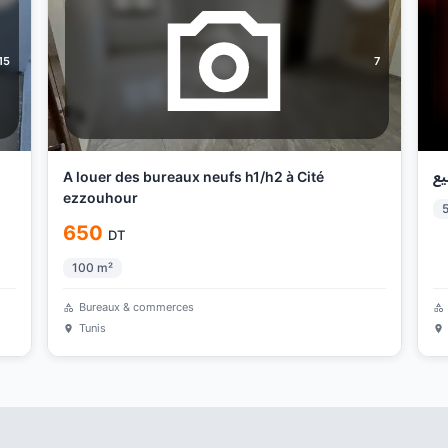
15
7
A louer des bureaux neufs h1/h2 à Cité
يع
ezzouhour
650
DT
100
m²
Bureaux & commerces
Tunis