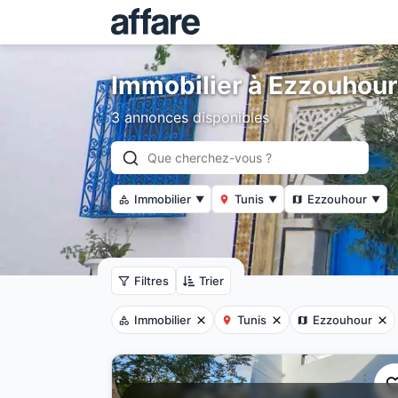
Immobilier à Ezzouhour
3 annonces disponibles
Immobilier
Tunis
Ezzouhour
▼
▼
▼
Filtres
Trier
Immobilier
Tunis
Ezzouhour