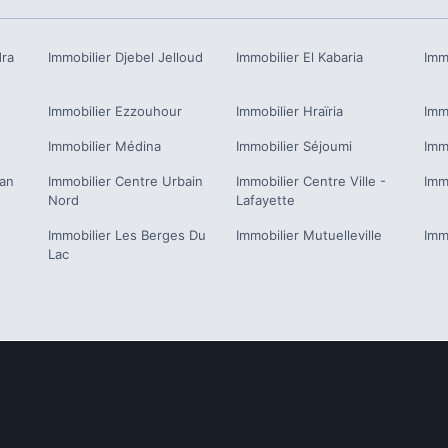
dra
Immobilier
Djebel Jelloud
Immobilier
El Kabaria
Imm
Immobilier
Ezzouhour
Immobilier
Hraïria
Imm
Immobilier
Médina
Immobilier
Séjoumi
Imm
an
Immobilier
Centre Urbain
Immobilier
Centre Ville -
Imm
Nord
Lafayette
Immobilier
Les Berges Du
Immobilier
Mutuelleville
Imm
Lac