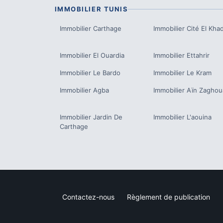
IMMOBILIER
TUNIS
Immobilier
Carthage
Immobilier
Cité El Kha
Immobilier
El Ouardia
Immobilier
Ettahrir
Immobilier
Le Bardo
Immobilier
Le Kram
Immobilier
Agba
Immobilier
Aïn Zaghou
Immobilier
Jardin De
Immobilier
L'aouina
Carthage
Contactez-nous
Règlement de publication