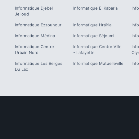
Informatique
Djebel
Informatique
El Kabaria
Inf
Jelloud
Informatique
Ezzouhour
Informatique
Hraïria
Inf
Informatique
Médina
Informatique
Séjoumi
Inf
Informatique
Centre
Informatique
Centre Ville
Inf
Urbain Nord
- Lafayette
Oly
Informatique
Les Berges
Informatique
Mutuelleville
Inf
Du Lac