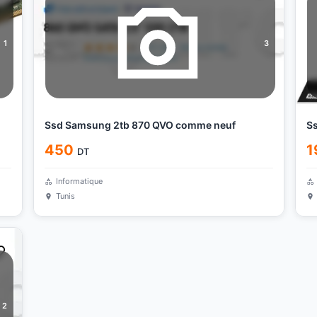
1
3
Ssd Samsung 2tb 870 QVO comme neuf
S
450
1
DT
Informatique
Tunis
2