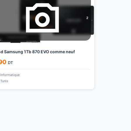
2
sd Samsung 1Tb 870 EVO comme neuf
90
DT
Informatique
Tunis