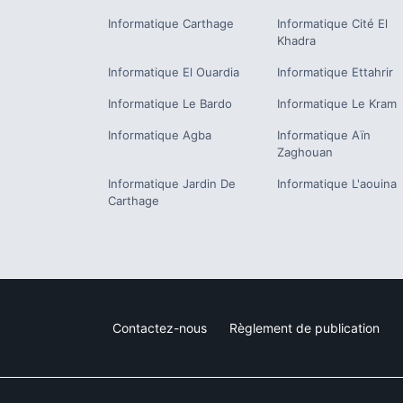
Informatique
Carthage
Informatique
Cité El
Khadra
Informatique
El Ouardia
Informatique
Ettahrir
Informatique
Le Bardo
Informatique
Le Kram
Informatique
Agba
Informatique
Aïn
Zaghouan
Informatique
Jardin De
Informatique
L'aouina
Carthage
Contactez-nous
Règlement de publication