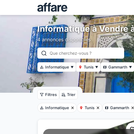
Informatique à Vendre
4 annonces disponibles
Informatique
Tunis
Gammarth
▼
▼
▼
Filtres
Trier
Informatique
Tunis
Gammarth