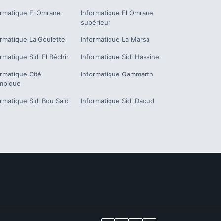
ormatique
El Omrane
Informatique
El Omrane
supérieur
ormatique
La Goulette
Informatique
La Marsa
ormatique
Sidi El Béchir
Informatique
Sidi Hassine
ormatique
Cité
Informatique
Gammarth
mpique
ormatique
Sidi Bou Said
Informatique
Sidi Daoud