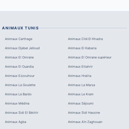
ANIMAUX
TUNIS
Animaux
Carthage
Animaux
Cité El Khadra
Animaux
Djebel Jelloud
Animaux
El Kabaria
Animaux
El Omrane
Animaux
El Omrane supérieur
Animaux
El Ouardia
Animaux
Ettahrir
Animaux
Ezzouhour
Animaux
Hraïria
Animaux
La Goulette
Animaux
La Marsa
Animaux
Le Bardo
Animaux
Le Kram
Animaux
Médina
Animaux
Séjoumi
Animaux
Sidi El Béchir
Animaux
Sidi Hassine
Animaux
Agba
Animaux
Aïn Zaghouan