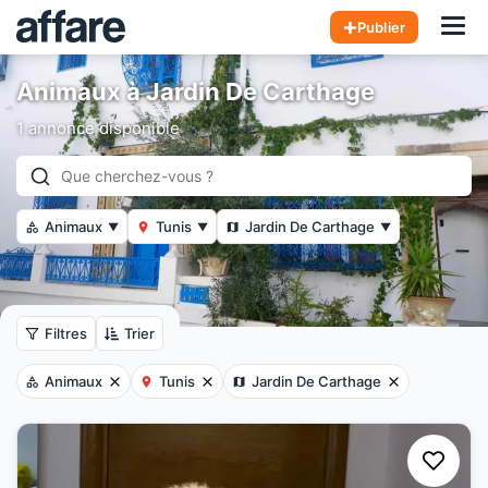
Hom
Publier
Animaux à Jardin De Carthage
1 annonce disponible
Animaux
Tunis
Jardin De Carthage
▼
▼
▼
Filtres
Trier
Animaux
Tunis
Jardin De Carthage