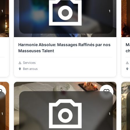
1
1
Harmonie Absolue: Massages Raffinés par nos
Ma
Masseuses Talent
ch
Services
Ben arous
1
1