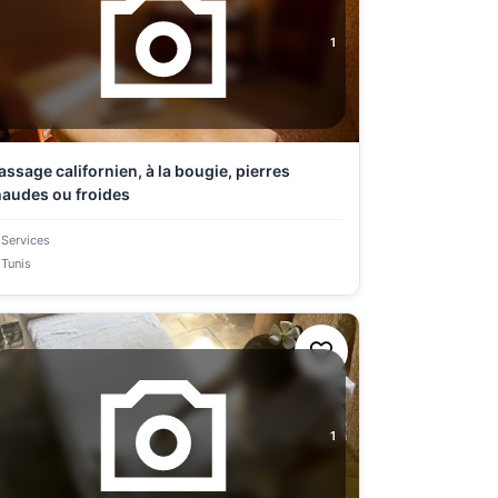
1
ssage californien, à la bougie, pierres
audes ou froides
Services
Tunis
1