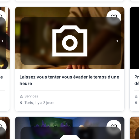
1
1
de
Laissez vous tenter vous évader le temps d’une
Pr
heure
dé
Services
Tunis
, il y a 2 jours