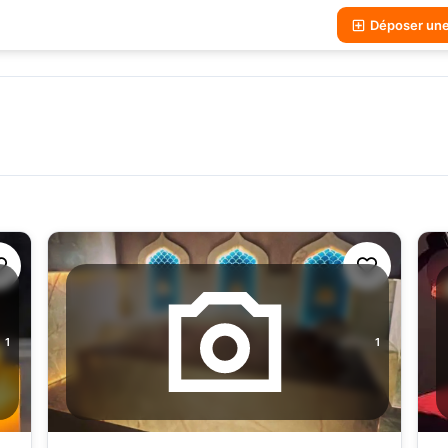
Déposer un
1
1