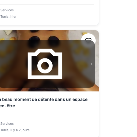
Services
Tunis
, hier
1
 beau moment de détente dans un espace
en-être
Services
Tunis
, il y a 2 jours