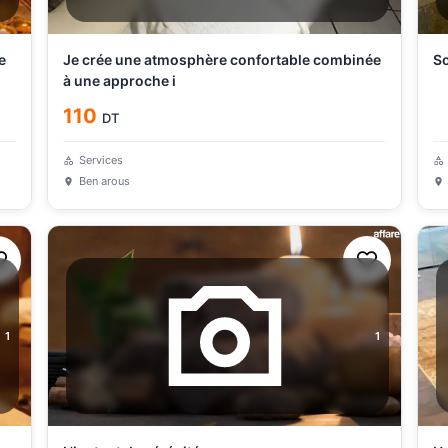
e
Je crée une atmosphère confortable combinée
So
à une approche i
110
DT
Services
Ben arous
1
1