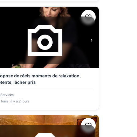
1
opose de réels moments de relaxation,
tente, lâcher pris
Services
Tunis
, il y a 2 jours