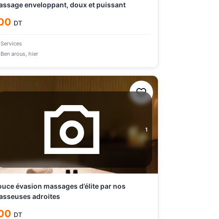
ssage enveloppant, doux et puissant
00
DT
Services
Ben arous
, hier
1
uce évasion massages d’élite par nos
sseuses adroites
00
DT