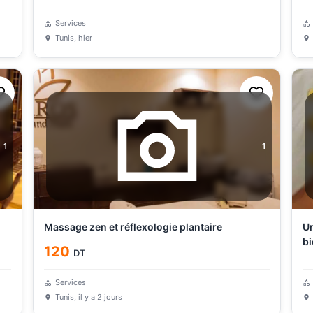
Services
Tunis
, hier
1
1
Massage zen et réflexologie plantaire
Un
bi
120
DT
Services
Tunis
, il y a 2 jours