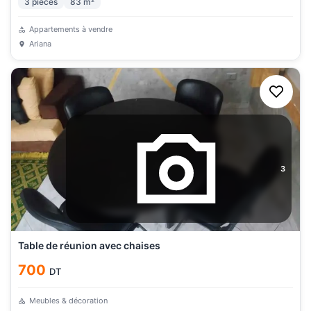
3
pièces
83
m²
Appartements à vendre
Ariana
3
Table de réunion avec chaises
700
DT
Meubles & décoration