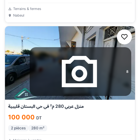
Terrains & fermes
Nabeul
8
منزل عربي 280 م² في حي البستان قليبية
100 000
DT
2
pièces
280
m²