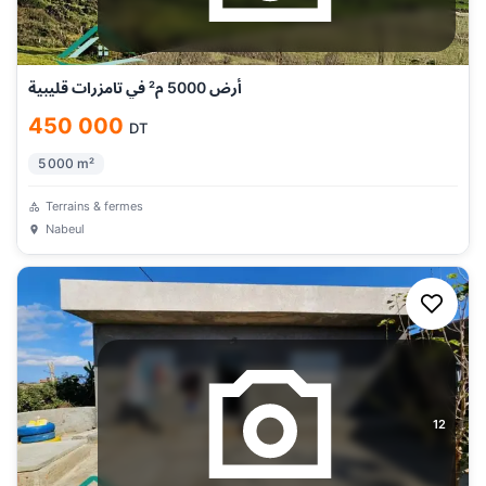
أرض 5000 م² في تامزرات قليبية
450 000
DT
5 000
m²
Terrains & fermes
Nabeul
12