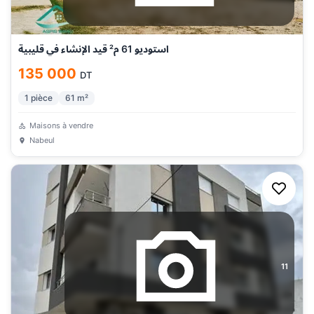
استوديو 61 م² قيد الإنشاء في قليبية
135 000
DT
1
pièce
61
m²
Maisons à vendre
Nabeul
11