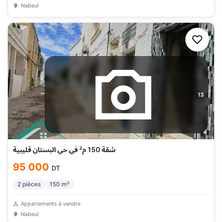
Nabeul
13
شقة 150 م² في حي البستان قليبية
95 000
DT
2
pièces
150
m²
Appartements à vendre
Nabeul