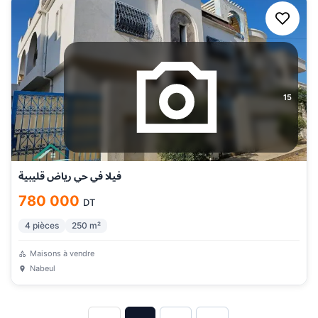
15
فيلا في حي رياض قليبية
780 000
DT
4
pièces
250
m²
Maisons à vendre
Nabeul