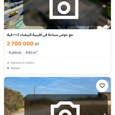
15
فيلا r+2 مع حوض سباحة في قليبية البيضاء
2 700 000
DT
6
pièces
640
m²
Maisons à vendre
Nabeul
9