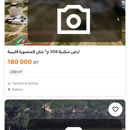
5
ارض سكنية 359 م² جنان المنصورة قليبية
180 000
DT
359
m²
Terrains & fermes
Nabeul