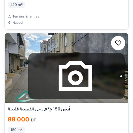
410
m²
Terrains & fermes
Nabeul
4
أرض 150 م² في حي القصيبة قليبية
88 000
DT
150
m²