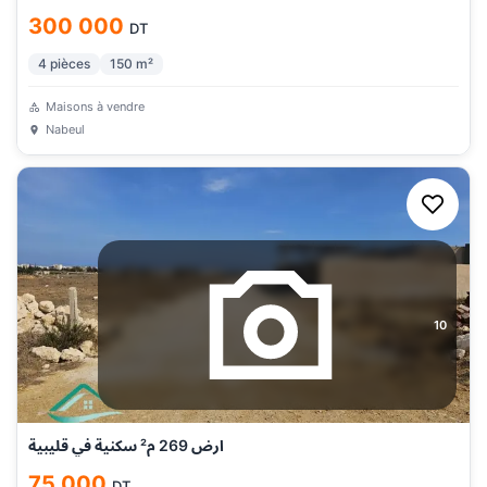
300 000
DT
4
pièces
150
m²
Maisons à vendre
Nabeul
10
ارض 269 م² سكنية في قليبية
75 000
DT