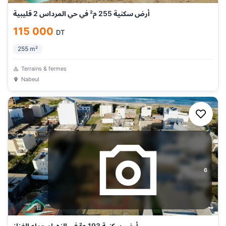
أرض سكنية 255 م² في حي المرداس 2 قليبية
115 000
DT
255
m²
Terrains & fermes
Nabeul
6
أرض سكنية 193 م² في الزهراء حمام الغزاز