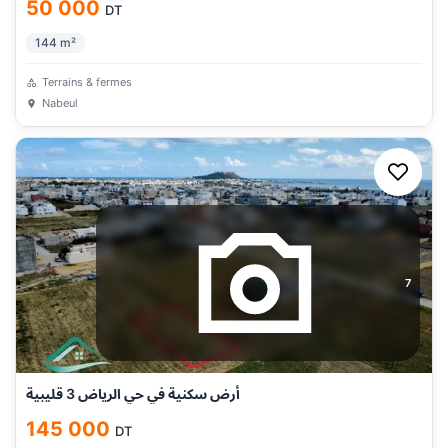
50 000
DT
144
m²
Terrains & fermes
Nabeul
7
أرض سكنية في حي الرياض 3 قليبية
145 000
DT