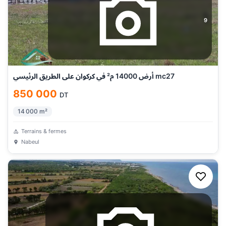
9
أرض 14000 م² في كركوان على الطريق الرئيسي mc27
850 000
DT
14 000
m²
Terrains & fermes
Nabeul