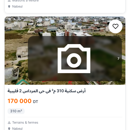
Maisons à vendre
Nabeul
7
أرض سكنية 310 م² في حي المرداس 2 قليبية
170 000
DT
310
m²
Terrains & fermes
Nabeul