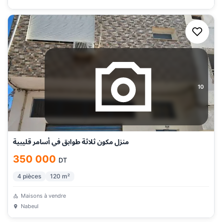
10
منزل مكون ثلاثة طوابق في أسامر قليبية
350 000
DT
4
pièces
120
m²
Maisons à vendre
Nabeul