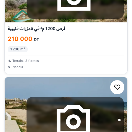
أرض 1200 م² في تامزرات قليبية
210 000
DT
1 200
m²
Terrains & fermes
Nabeul
10