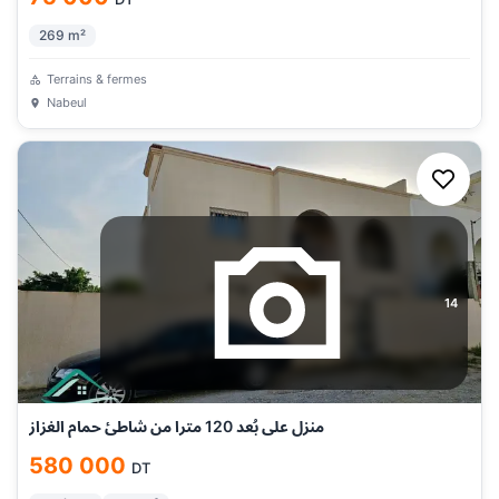
269
m²
Terrains & fermes
Nabeul
14
منزل على بُعد 120 مترا من شاطئ حمام الغزاز
580 000
DT