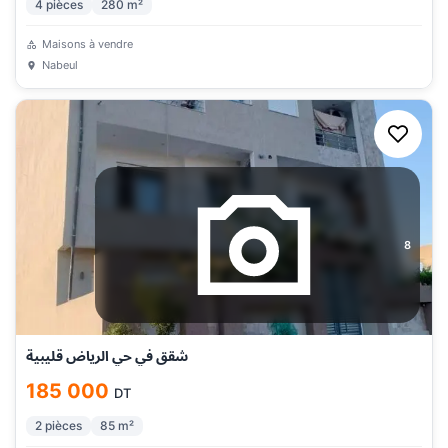
4
pièces
280
m²
Maisons à vendre
Nabeul
8
شقق في حي الرياض قليبية
185 000
DT
2
pièces
85
m²