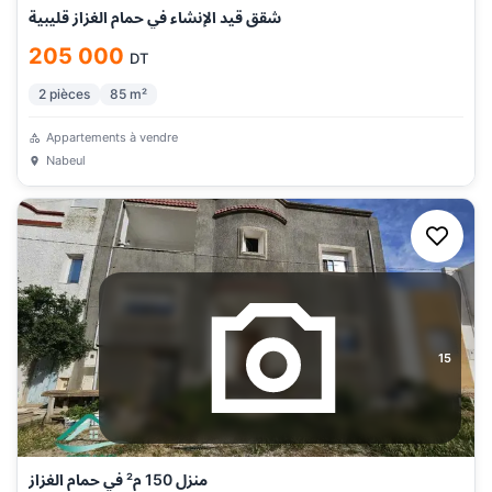
شقق قيد الإنشاء في حمام الغزاز قليبية
205 000
DT
2
pièces
85
m²
Appartements à vendre
Nabeul
15
منزل 150 م² في حمام الغزاز