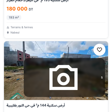
180 000
DT
193
m²
Terrains & fermes
Nabeul
5
أرض سكنية 144 م² في حي النور بقليبية