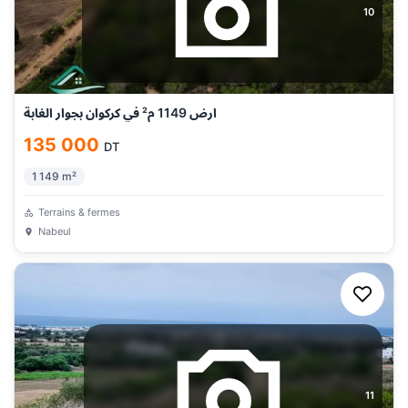
10
ارض 1149 م² في كركوان بجوار الغابة
135 000
DT
1 149
m²
Terrains & fermes
Nabeul
11