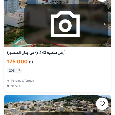
4
أرض سكنية 243 م² في جنان المنصورة
175 000
DT
208
m²
Terrains & fermes
Nabeul