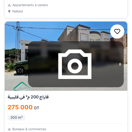
Appartements à vendre
Nabeul
8
قاراج 200 م² في قليبية
275 000
DT
200
m²
Bureaux & commerces