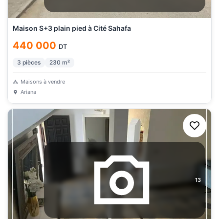
Maison S+3 plain pied à Cité Sahafa
440 000
DT
3
pièces
230
m²
Maisons à vendre
Ariana
13