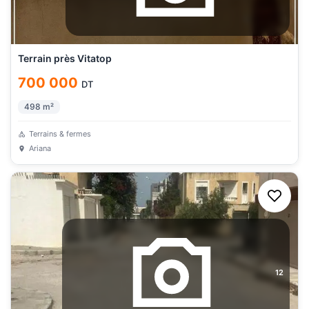
Terrain près Vitatop
700 000
DT
498
m²
Terrains & fermes
Ariana
12