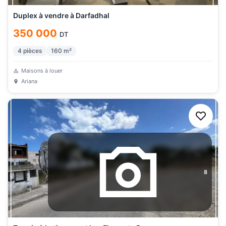
Duplex à vendre à Darfadhal
350 000
DT
4
pièces
160
m²
Maisons à louer
Ariana
8