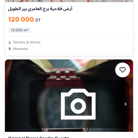
أرض فلاحية برج العامري بير الطويل
120 000
DT
12 000
m²
Terrains & fermes
Manouba
5