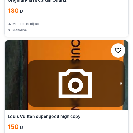
Original Pierre Cardin Quartz
180
DT
Montres et bijoux
Manouba
9
Louis Vuitton super good high copy
150
DT