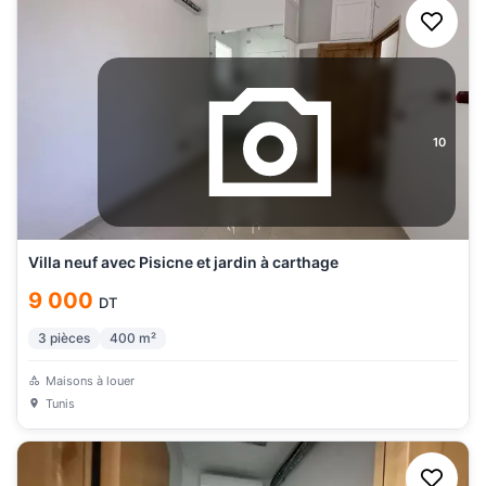
10
Villa neuf avec Pisicne et jardin à carthage
9 000
DT
3
pièces
400
m²
Maisons à louer
Tunis