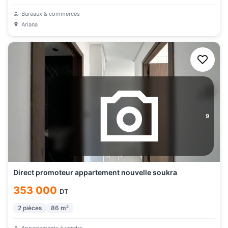
Bureaux & commerces
Ariana
9
Direct promoteur appartement nouvelle soukra
353 000
DT
2
pièces
86
m²
Appartements à vendre