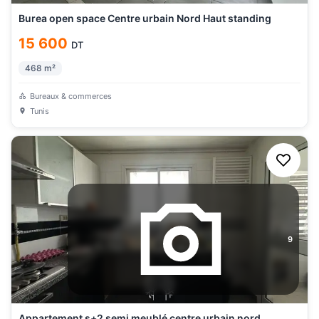
Burea open space Centre urbain Nord Haut standing
15 600
DT
468
m²
Bureaux & commerces
Tunis
9
Appartement s+2 semi meublé centre urbain nord