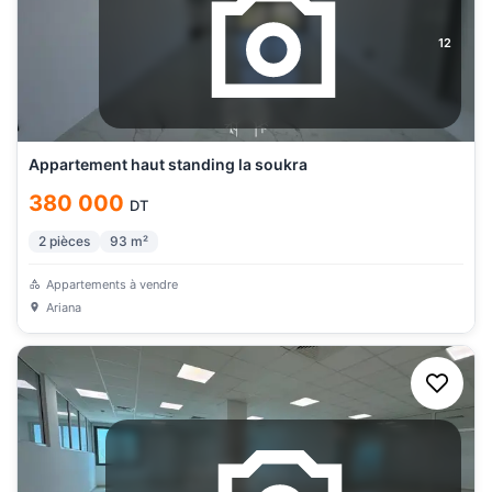
12
Appartement haut standing la soukra
380 000
DT
2
pièces
93
m²
Appartements à vendre
Ariana