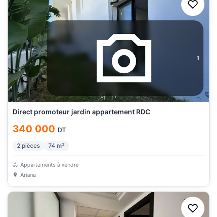
1
Direct promoteur jardin appartement RDC
340 000
DT
2
pièces
74
m²
Appartements à vendre
Ariana