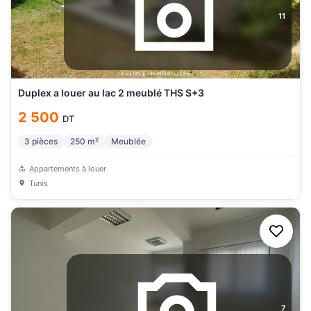
11
Duplex a louer au lac 2 meublé THS S+3
2 500
DT
3
pièces
250
m²
Meublée
Appartements à louer
Tunis
7