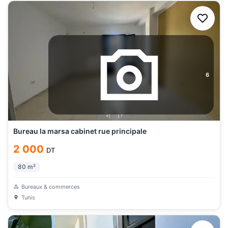
6
Bureau la marsa cabinet rue principale
2 000
DT
80
m²
Bureaux & commerces
Tunis