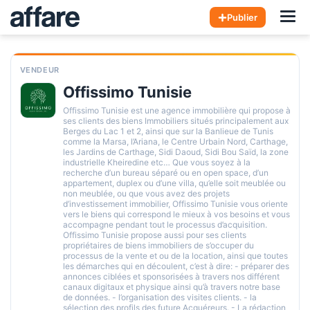
Hom
Publier
VENDEUR
Offissimo Tunisie
Offissimo Tunisie est une agence immobilière qui propose à
ses clients des biens Immobiliers situés principalement aux
Berges du Lac 1 et 2, ainsi que sur la Banlieue de Tunis
comme la Marsa, l’Ariana, le Centre Urbain Nord, Carthage,
les Jardins de Carthage, Sidi Daoud, Sidi Bou Saïd, la zone
industrielle Kheiredine etc… Que vous soyez à la
recherche d’un bureau séparé ou en open space, d’un
appartement, duplex ou d’une villa, qu’elle soit meublée ou
non meublée, ou que vous avez des projets
d’investissement immobilier, Offissimo Tunisie vous oriente
vers le biens qui correspond le mieux à vos besoins et vous
accompagne pendant tout le processus d’acquisition.
Offissimo Tunisie propose aussi pour ses clients
propriétaires de biens immobiliers de s’occuper du
processus de la vente et ou de la location, ainsi que toutes
les démarches qui en découlent, c’est à dire: - préparer des
annonces ciblées et sponsorisées à travers nos différent
canaux digitaux et physique ainsi qu’à travers notre base
de données. - l’organisation des visites clients. - la
sélection des profils des future Acquéreurs. - La rédaction