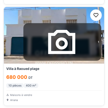
1
Villa à Raoued plage
680 000
DT
10
pièces
400
m²
Maisons à vendre
Ariana