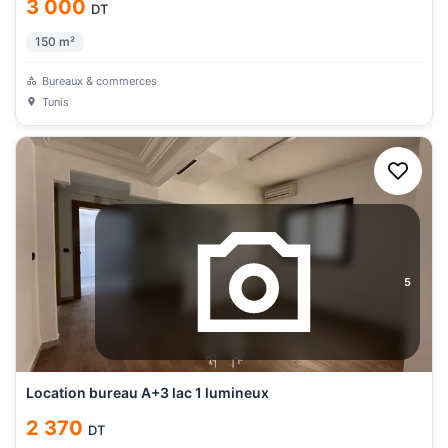
3 000
DT
150
m²
Bureaux & commerces
Tunis
5
Location bureau A+3 lac 1 lumineux
2 370
DT