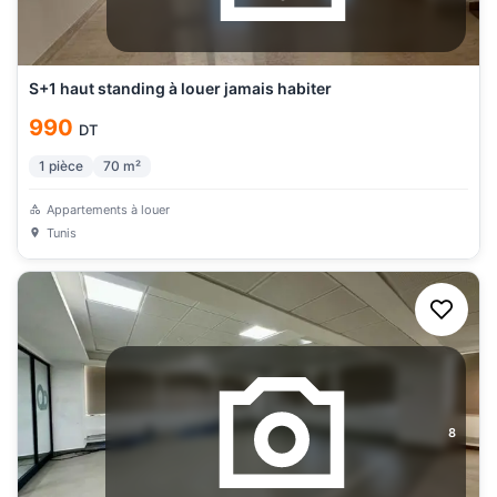
S+1 haut standing à louer jamais habiter
990
DT
1
pièce
70
m²
Appartements à louer
Tunis
8