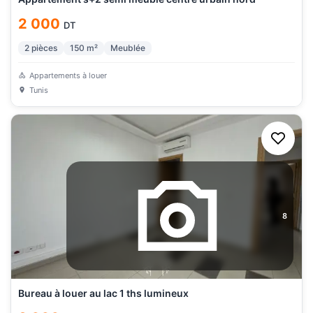
2 000
DT
2
pièces
150
m²
Meublée
Appartements à louer
Tunis
8
Bureau à louer au lac 1 ths lumineux