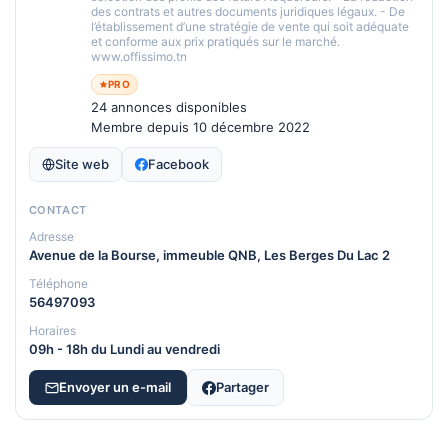
des contrats et autres documents juridiques légaux. - De
l’établissement d’une stratégie de vente qui soit adéquate
et conforme aux prix pratiqués sur le marché.
www.offissimo.tn
PRO
24 annonces disponibles
Membre depuis 10 décembre 2022
Site web
Facebook
CONTACT
Adresse
Avenue de la Bourse, immeuble QNB, Les Berges Du Lac 2
Téléphone
56497093
Horaires
09h - 18h du Lundi au vendredi
Envoyer un e-mail
Partager