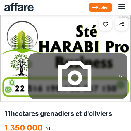
Hom
Publier
1
/
1
11hectares grenadiers et d'oliviers
1 350 000
DT