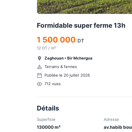
Formidable super ferme 13h
1 500 000
DT
12 DT / m²
Zaghouan
•
Bir Mchergua
Terrains & fermes
Publiée le 20 juillet 2026
712
vues
Détails
Superficie
Adresse
130000
m²
av.habib bou