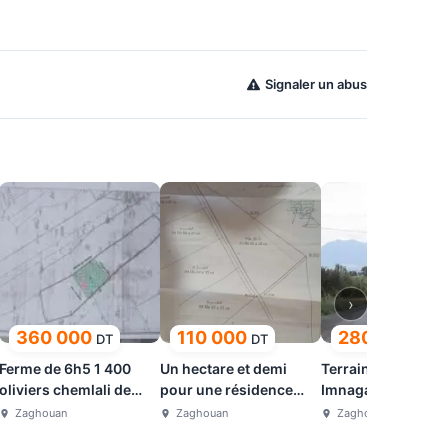
Signaler un abus
›
360 000
110 000
280 000
DT
DT
DT
Ferme de 6h5 1 400
Un hectare et demi
Terrain 5 Hectare
oliviers chemlali de
pour une résidence
Imnagaa
trois ans
rurale
Zaghouan
Zaghouan
Zaghouan