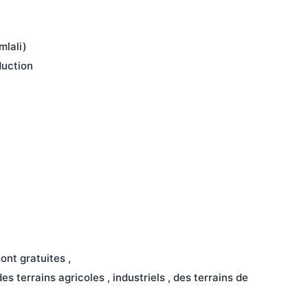
mlali)
duction
ont gratuites ,
s terrains agricoles , industriels , des terrains de 