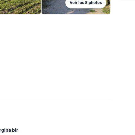
Voir les
8
photos
rgiba bir