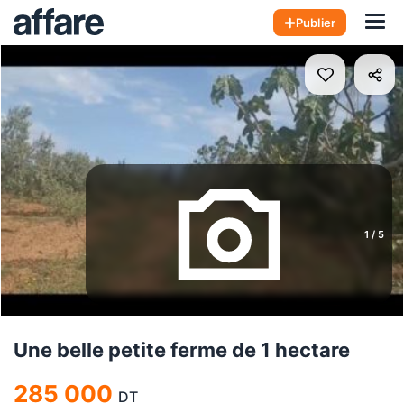
Hom
Publier
1
/
5
Une belle petite ferme de 1 hectare
285 000
DT