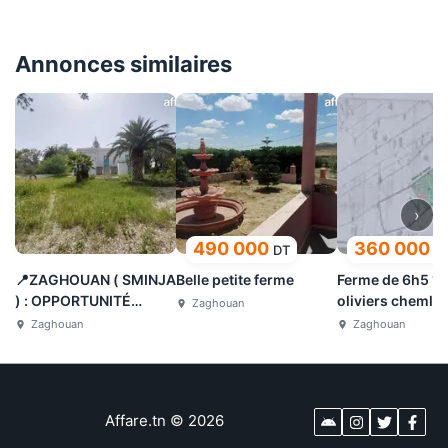
Annonces similaires
›
490 000
360 000
DT
D
📍ZAGHOUAN ( SMINJA
Belle petite ferme
Ferme de 6h5 1 
) : OPPORTUNITÉ
oliviers chemlal
Zaghouan
FERME À VENDRE
trois ans
Zaghouan
Zaghouan
Affare.tn
©
2026