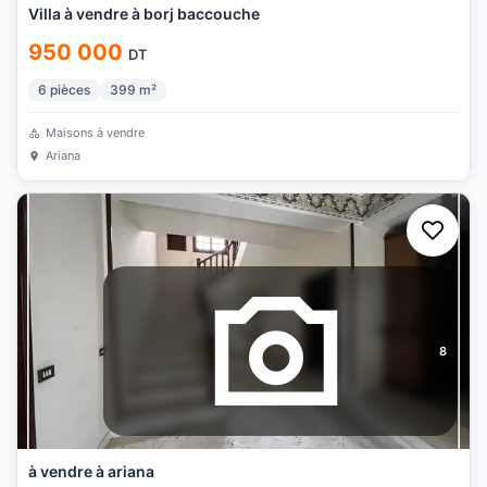
Villa à vendre à borj baccouche
950 000
DT
6
pièces
399
m²
Maisons à vendre
Ariana
8
à vendre à ariana