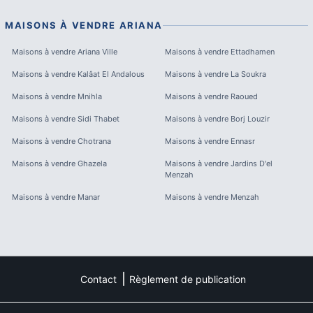
MAISONS À VENDRE
ARIANA
Maisons à vendre
Ariana Ville
Maisons à vendre
Ettadhamen
Maisons à vendre
Kalâat El Andalous
Maisons à vendre
La Soukra
Maisons à vendre
Mnihla
Maisons à vendre
Raoued
Maisons à vendre
Sidi Thabet
Maisons à vendre
Borj Louzir
Maisons à vendre
Chotrana
Maisons à vendre
Ennasr
Maisons à vendre
Ghazela
Maisons à vendre
Jardins D'el
Menzah
Maisons à vendre
Manar
Maisons à vendre
Menzah
Contact
Règlement de publication