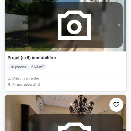
5
Projet (r+6) immobilière
10
pièces
663
m²
Maisons à vendre
Ariana
, aujourd’hui