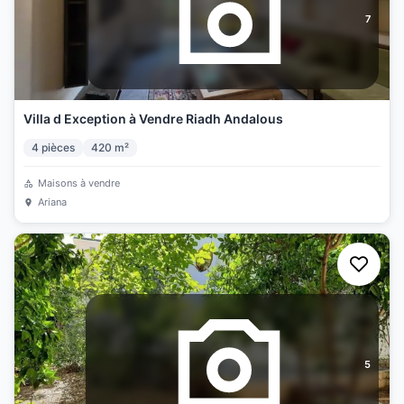
7
Villa d Exception à Vendre Riadh Andalous
4
pièces
420
m²
Maisons à vendre
Ariana
5