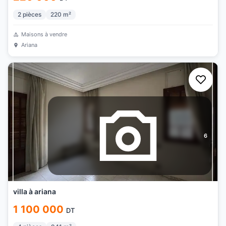
2
pièces
220
m²
Maisons à vendre
Ariana
6
villa à ariana
1 100 000
DT