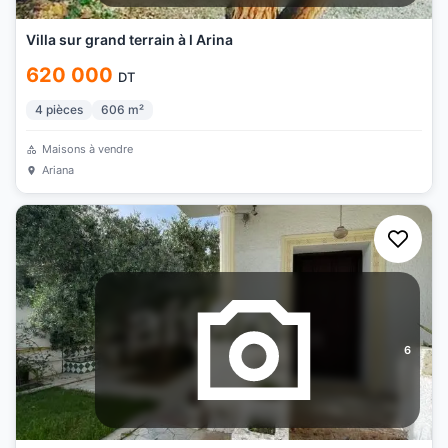
Villa sur grand terrain à l Arina
620 000
DT
4
pièces
606
m²
Maisons à vendre
Ariana
6