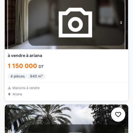
3
à vendre à ariana
1 150 000
DT
4
pièces
940
m²
Maisons à vendre
Ariana