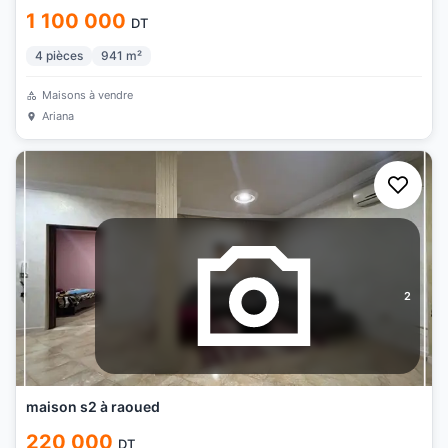
1 100 000
DT
4
pièces
941
m²
Maisons à vendre
Ariana
2
maison s2 à raoued
220 000
DT