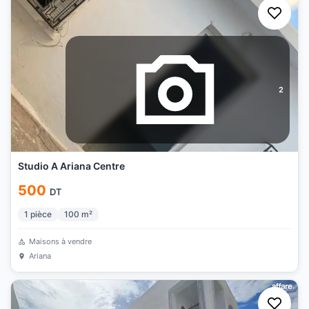
2
Studio A Ariana Centre
500
DT
1
pièce
100
m²
Maisons à vendre
Ariana