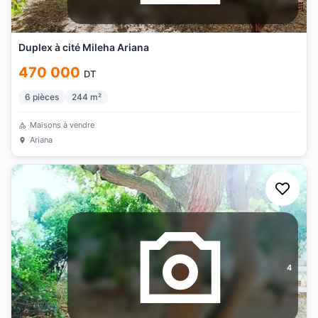
Duplex à cité Mileha Ariana
470 000
DT
6
pièces
244
m²
Maisons à vendre
Ariana
4