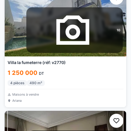
10
Villa la fumeterre (réf: v2770)
1 250 000
DT
4
pièces
490
m²
Maisons à vendre
Ariana