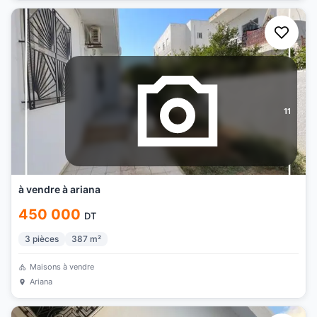
11
à vendre à ariana
450 000
DT
3
pièces
387
m²
Maisons à vendre
Ariana