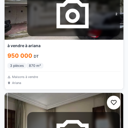
2
à vendre à ariana
950 000
DT
3
pièces
870
m²
Maisons à vendre
Ariana