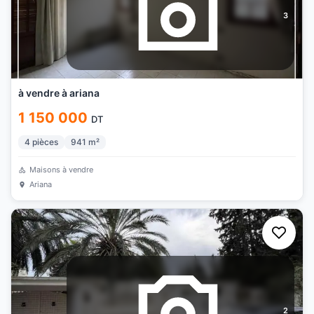
3
à vendre à ariana
1 150 000
DT
4
pièces
941
m²
Maisons à vendre
Ariana
2