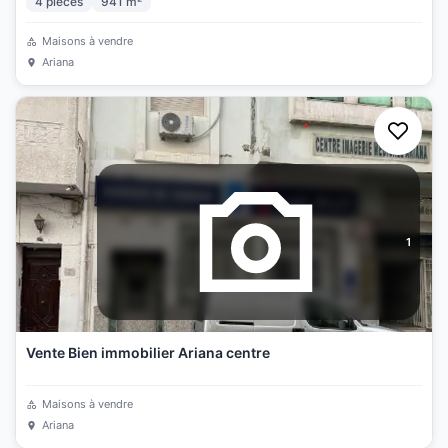
4
pièces
941
m²
Maisons à vendre
Ariana
1
Vente Bien immobilier Ariana centre
Maisons à vendre
Ariana