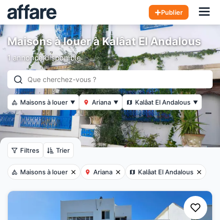
Hom
Publier
Maisons à louer à Kalâat El Andalous
1 annonce disponible
Maisons à louer
Ariana
Kalâat El Andalous
▼
▼
▼
Filtres
Trier
Maisons à louer
Ariana
Kalâat El Andalous