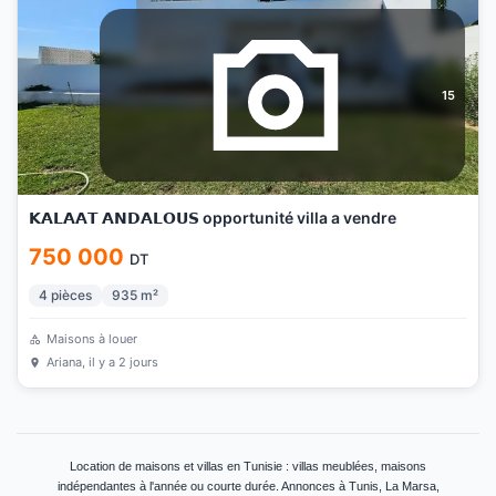
15
𝗞𝗔𝗟𝗔𝗔𝗧 𝗔𝗡𝗗𝗔𝗟𝗢𝗨𝗦 opportunité villa a vendre
750 000
DT
4
pièces
935
m²
Maisons à louer
Ariana
, il y a 2 jours
Location de maisons et villas en Tunisie : villas meublées, maisons
indépendantes à l'année ou courte durée. Annonces à Tunis, La Marsa,