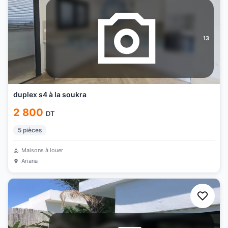
13
duplex s4 à la soukra
2 800
DT
5
pièces
Maisons à louer
Ariana