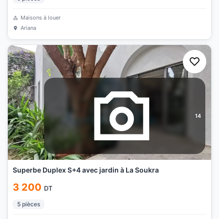
Maisons à louer
Ariana
14
Superbe Duplex S+4 avec jardin à La Soukra
3 200
DT
5
pièces