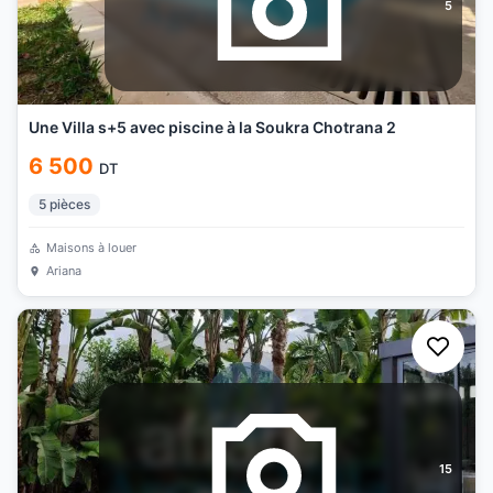
5
Une Villa s+5 avec piscine à la Soukra Chotrana 2
6 500
DT
5
pièces
Maisons à louer
Ariana
15