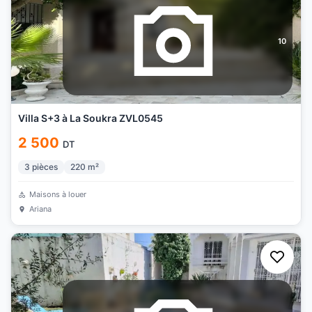
10
Villa S+3 à La Soukra ZVL0545
2 500
DT
3
pièces
220
m²
Maisons à louer
Ariana