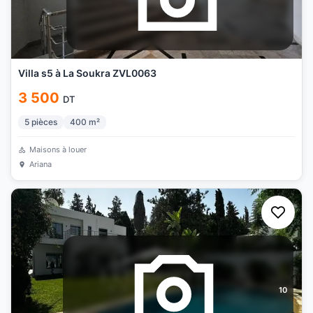
Villa s5 à La Soukra ZVL0063
3 500
DT
5
pièces
400
m²
Maisons à louer
Ariana
10