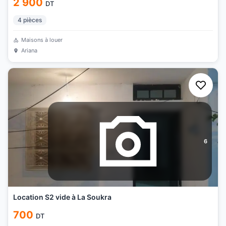
2 900
DT
4
pièces
Maisons à louer
Ariana
6
Location S2 vide à La Soukra
700
DT