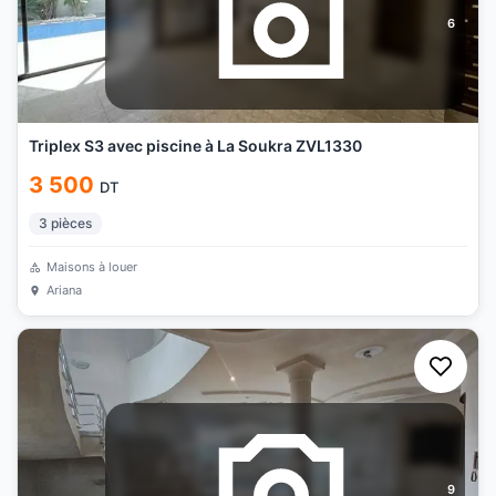
6
Triplex S3 avec piscine à La Soukra ZVL1330
3 500
DT
3
pièces
Maisons à louer
Ariana
9