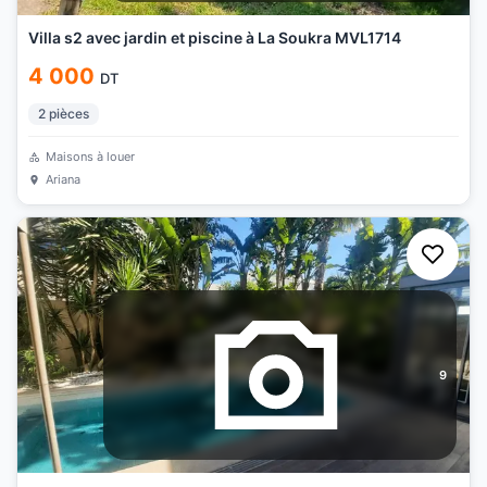
Villa s2 avec jardin et piscine à La Soukra MVL1714
4 000
DT
2
pièces
Maisons à louer
Ariana
9