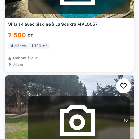
Villa s4 avec piscine à La Soukra MVL0057
7 500
DT
4
pièces
1 300
m²
Maisons à louer
Ariana
10