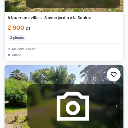
A louer une villa s+3 avec jardin à la Soukra
2 900
DT
3
pièces
Maisons à louer
Ariana
7