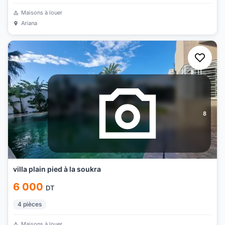
Maisons à louer
Ariana
8
villa plain pied à la soukra
6 000
DT
4
pièces
Maisons à louer