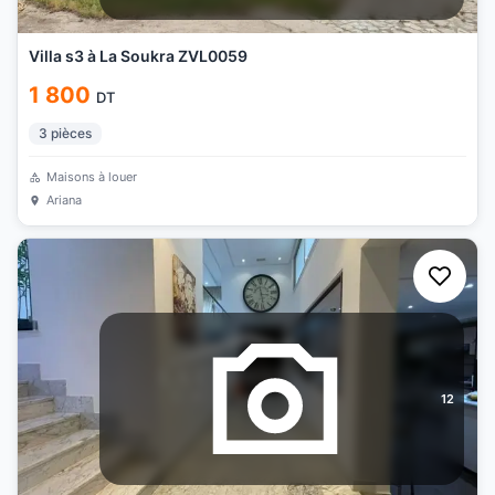
Villa s3 à La Soukra ZVL0059
1 800
DT
3
pièces
Maisons à louer
Ariana
12