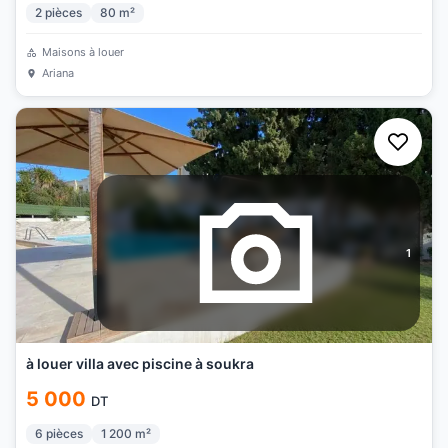
2
pièces
80
m²
Maisons à louer
Ariana
1
à louer villa avec piscine à soukra
5 000
DT
6
pièces
1 200
m²