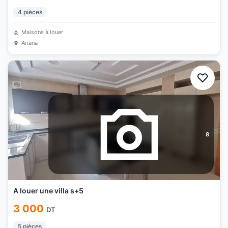
4
pièces
Maisons à louer
Ariana
8
A louer une villa s+5
3 000
DT
5
pièces