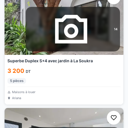
14
Superbe Duplex S+4 avec jardin à La Soukra
3 200
DT
5
pièces
Maisons à louer
Ariana