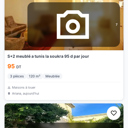
7
S+2 meublé a tunis la soukra 95 d par jour
95
DT
3
pièces
120
m²
Meublée
Maisons à louer
Ariana
, aujourd’hui