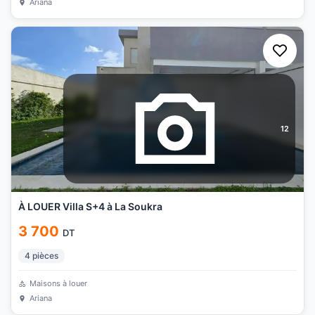
Ariana
12
À LOUER Villa S+4 à La Soukra
3 700
DT
4
pièces
Maisons à louer
Ariana