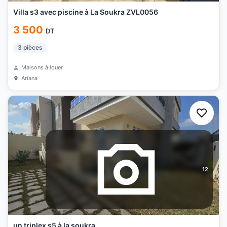
Villa s3 avec piscine à La Soukra ZVL0056
3 500
DT
3
pièces
Maisons à louer
Ariana
12
un triplex s5 à la soukra