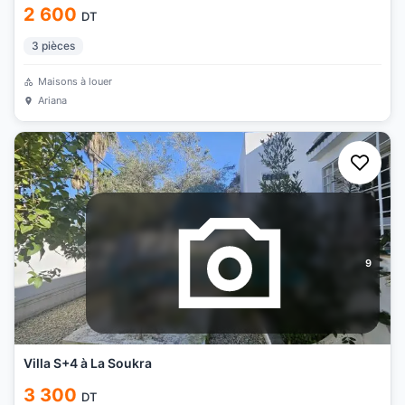
2 600
DT
3
pièces
Maisons à louer
Ariana
9
Villa S+4 à La Soukra
3 300
DT