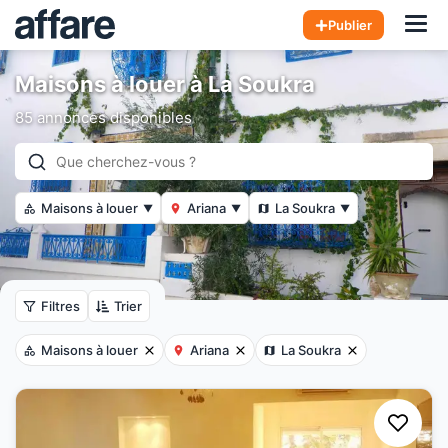
Hom
Publier
Maisons à louer à La Soukra
85 annonces disponibles
Maisons à louer
Ariana
La Soukra
▼
▼
▼
Filtres
Trier
Maisons à louer
Ariana
La Soukra