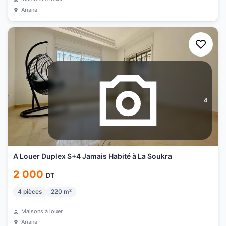
Ariana
4
A Louer Duplex S+4 Jamais Habité à La Soukra
2 000
DT
4
pièces
220
m²
Maisons à louer
Ariana