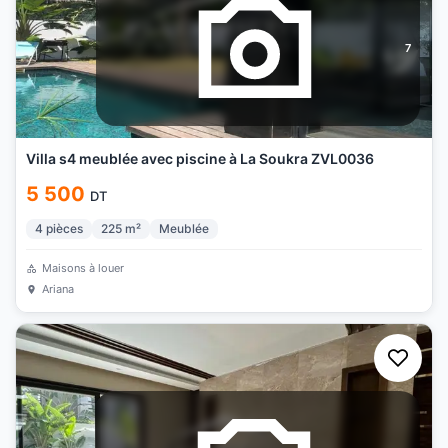
7
Villa s4 meublée avec piscine à La Soukra ZVL0036
5 500
DT
4
pièces
225
m²
Meublée
Maisons à louer
Ariana