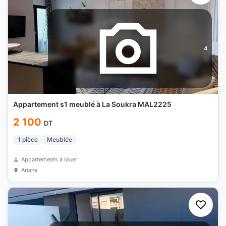
4
Appartement s1 meublé à La Soukra MAL2225
2 100
DT
1
pièce
Meublée
Appartements à louer
Ariana