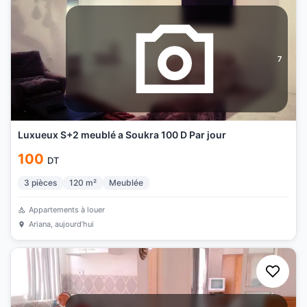
7
Luxueux S+2 meublé a Soukra 100 D Par jour
100
DT
3
pièces
120
m²
Meublée
Appartements à louer
Ariana
, aujourd’hui