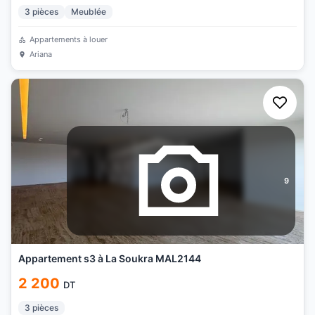
3
pièces
Meublée
Appartements à louer
Ariana
9
Appartement s3 à La Soukra MAL2144
2 200
DT
3
pièces