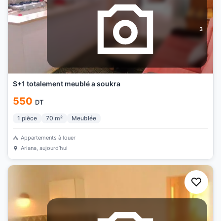
3
S+1 totalement meublé a soukra
550
DT
1
pièce
70
m²
Meublée
Appartements à louer
Ariana
, aujourd’hui