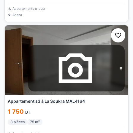
Appartements à louer
Ariana
8
Appartement s3 à La Soukra MAL4164
1 750
DT
3
pièces
75
m²