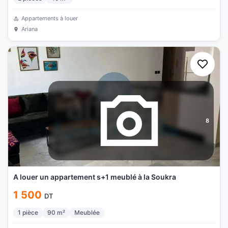
Appartements à louer
Ariana
8
A louer un appartement s+1 meublé à la Soukra
1 500
DT
1
pièce
90
m²
Meublée