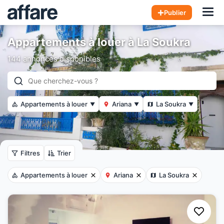
Hom
Publier
Appartements à louer à La Soukra
144 annonces disponibles
Appartements à louer
Ariana
La Soukra
▼
▼
▼
Filtres
Trier
Appartements à louer
Ariana
La Soukra