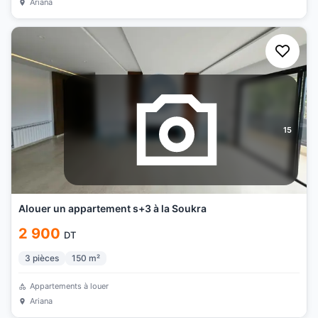
Ariana
15
Alouer un appartement s+3 à la Soukra
2 900
DT
3
pièces
150
m²
Appartements à louer
Ariana