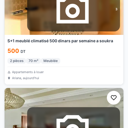
3
S+1 meublé climatisé 500 dinars par semaine a soukra
500
DT
2
pièces
70
m²
Meublée
Appartements à louer
Ariana
, aujourd’hui