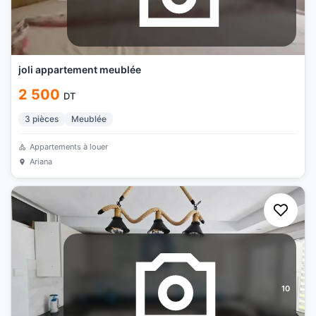
joli appartement meublée
2 500
DT
3
pièces
Meublée
Appartements à louer
Ariana
10