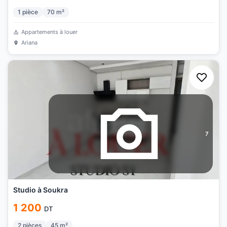
1
pièce
70
m²
Appartements à louer
Ariana
7
Studio à Soukra
1 200
DT
2
pièces
45
m²