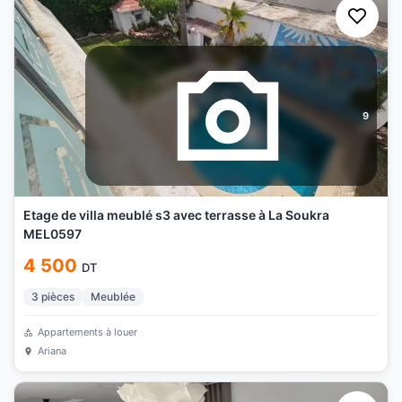
9
Etage de villa meublé s3 avec terrasse à La Soukra
MEL0597
4 500
DT
3
pièces
Meublée
Appartements à louer
Ariana