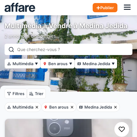
Hom
Publier
Multimédia à Vendre à Medina Jedida
2 annonces disponibles
Multimédia
Ben arous
Medina Jedida
▼
▼
▼
Filtres
Trier
Multimédia
Ben arous
Medina Jedida