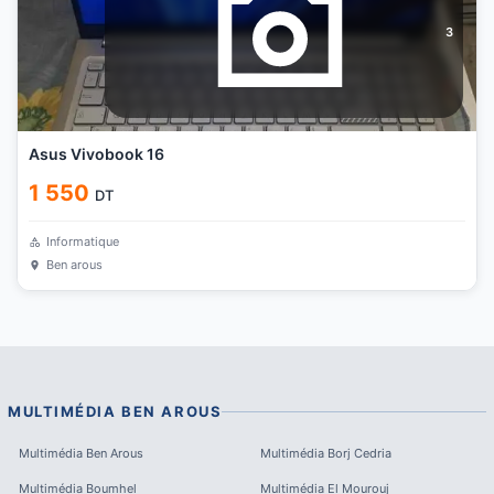
3
Asus Vivobook 16
1 550
DT
Informatique
Ben arous
MULTIMÉDIA
BEN AROUS
Multimédia
Ben Arous
Multimédia
Borj Cedria
Multimédia
Boumhel
Multimédia
El Mourouj