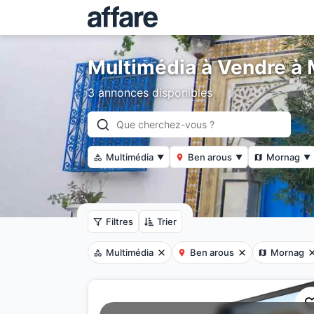
Multimédia à Vendre à
3 annonces disponibles
Multimédia
Ben arous
Mornag
▼
▼
▼
Filtres
Trier
Multimédia
Ben arous
Mornag