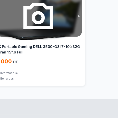
4
 Portable Gaming DELL 3500-G3 I7-10é 32G
ran 15",6 Full
 000
DT
Informatique
Ben arous