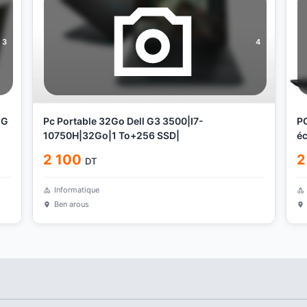
3
4
2G
Pc Portable 32Go Dell G3 3500|I7-
PC
10750H|32Go|1 To+256 SSD|
éc
2 100
2
DT
Informatique
Ben arous