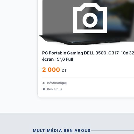
PC Portable Gaming DELL 3500-G3 I7-10é 3
écran 15",6 Full
2 000
DT
Informatique
Ben arous
MULTIMÉDIA
BEN AROUS