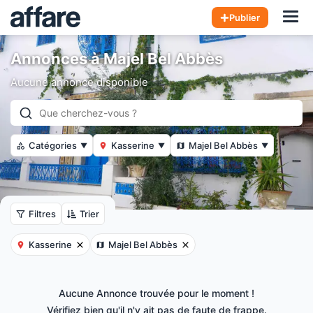
Hom
Publier
Annonces à Majel Bel Abbès
Aucune annonce disponible
Catégories
Kasserine
Majel Bel Abbès
▼
▼
▼
Filtres
Trier
Kasserine
Majel Bel Abbès
Aucune Annonce trouvée pour le moment !
Vérifiez bien qu'il n'y ait pas de faute de frappe.