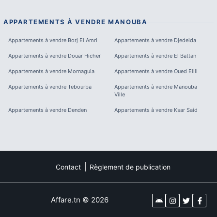
APPARTEMENTS À VENDRE
MANOUBA
Appartements à vendre
Borj El Amri
Appartements à vendre
Djedeida
Appartements à vendre
Douar Hicher
Appartements à vendre
El Battan
Appartements à vendre
Mornaguia
Appartements à vendre
Oued Ellil
Appartements à vendre
Tebourba
Appartements à vendre
Manouba
Ville
Appartements à vendre
Denden
Appartements à vendre
Ksar Said
Contact
Règlement de publication
Affare.tn
©
2026