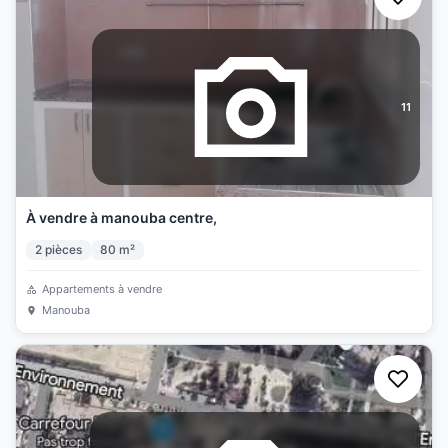
11
À vendre à manouba centre,
2
pièces
80
m²
Appartements à vendre
Manouba