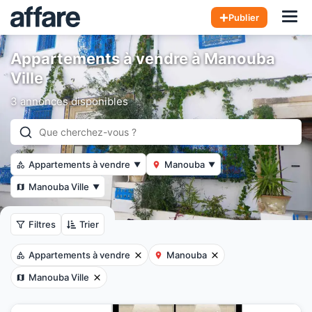
Hom
Publier
Appartements à vendre à Manouba
Ville
3 annonces disponibles
Appartements à vendre
Manouba
▼
▼
Manouba Ville
▼
Filtres
Trier
Appartements à vendre
Manouba
Manouba Ville